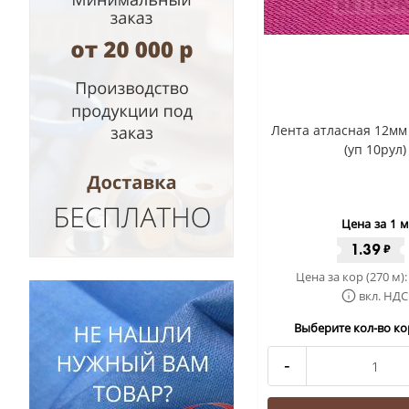
Лента атласная 12мм
(уп 10рул)
Цена за 1 м
1.39
₽
Цена за кор (270 м)
вкл. НДС
Выберите кол-во кор
-