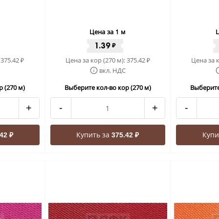
Цена за 1 м
Ц
1.39
₽
:
375.42
Цена за кор (270 м):
375.42
Цена за к
₽
₽
вкл. НДС
 (270 м)
Выберите кол-во кор (270 м)
Выберите
+
-
+
-
Купить за
Купи
42 ₽
375.42 ₽