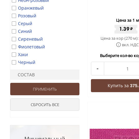
Неон-розовый
Оранжевый
Розовый
Цена за 1 м
Серый
1.39
₽
Синий
Цена за кор (270 м)
Сиреневый
вкл. НДС
Фиолетовый
Хаки
Выберите кол-во кор
Черный
-
СОСТАВ
Купить за
375.