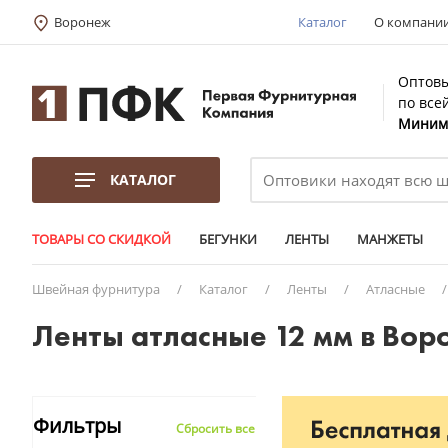
Воронеж
Каталог
О компани
Оптовы
по все
Минима
КАТАЛОГ
ТОВАРЫ СО СКИДКОЙ
БЕГУНКИ
ЛЕНТЫ
МАНЖЕТЫ
Швейная фурнитура
/
Каталог
/
Ленты
/
Атласные
Ленты атласные 12 мм в Вор
Фильтры
Сбросить все