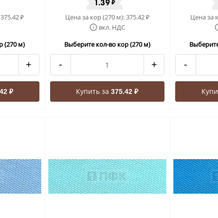
1.39
₽
:
375.42
Цена за кор (270 м):
375.42
Цена за к
₽
₽
вкл. НДС
 (270 м)
Выберите кол-во кор (270 м)
Выберите
+
-
+
-
Купить за
Купи
42 ₽
375.42 ₽