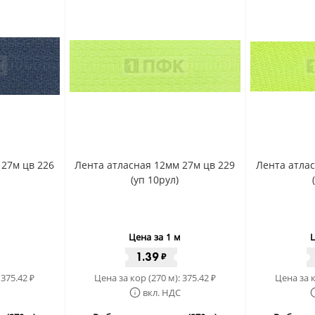
 27м цв 226
Лента атласная 12мм 27м цв 229
Лента атлас
(уп 10рул)
Цена за 1 м
Ц
1.39
₽
:
375.42
Цена за кор (270 м):
375.42
Цена за к
₽
₽
вкл. НДС