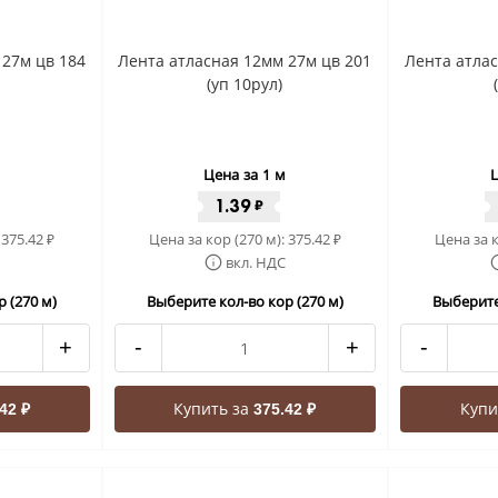
 27м цв 184
Лента атласная 12мм 27м цв 201
Лента атлас
(уп 10рул)
Цена за 1 м
Ц
1.39
₽
:
375.42
Цена за кор (270 м):
375.42
Цена за к
₽
₽
вкл. НДС
 (270 м)
Выберите кол-во кор (270 м)
Выберите
+
-
+
-
Купить за
Купи
42 ₽
375.42 ₽