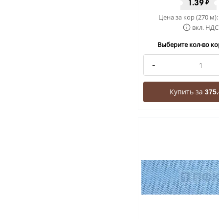
1.39
₽
Цена за кор (270 м)
вкл. НДС
Выберите кол-во кор
-
Купить за
375.