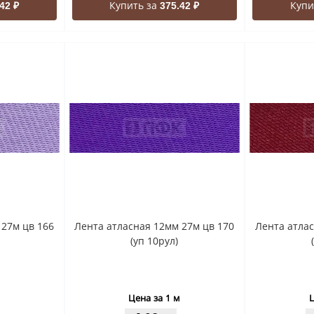
Купить за
Купи
42 ₽
375.42 ₽
 27м цв 166
Лента атласная 12мм 27м цв 170
Лента атлас
(уп 10рул)
Цена за 1 м
Ц