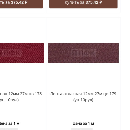
ть за
Купить за
375.42 ₽
375.42 ₽
ная 12мм 27м цв 178
Лента атласная 12мм 27м цв 179
(уп 10рул)
(уп 10рул)
ена за 1 м
Цена за 1 м