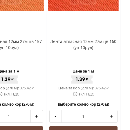
ная 12мм 27м цв 157
Лента атласная 12мм 27м цв 160
(уп 10рул)
(уп 10рул)
ена за 1 м
Цена за 1 м
1.39
1.39
₽
₽
ор (270 м):
375.42
Цена за кор (270 м):
375.42
₽
₽
вкл. НДС
вкл. НДС
 кол-во кор (270 м)
Выберите кол-во кор (270 м)
+
-
+