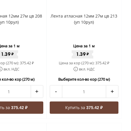
ная 12мм 27м цв 208
Лента атласная 12мм 27м цв 213
(уп 10рул)
(уп 10рул)
ена за 1 м
Цена за 1 м
1.39
1.39
₽
₽
ор (270 м):
375.42
Цена за кор (270 м):
375.42
₽
₽
вкл. НДС
вкл. НДС
 кол-во кор (270 м)
Выберите кол-во кор (270 м)
+
-
+
ть за
Купить за
375.42 ₽
375.42 ₽