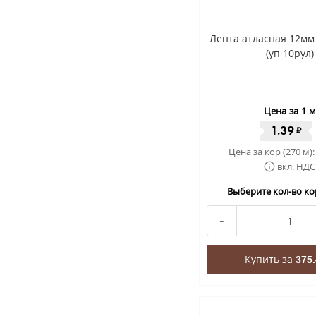
Лента атласная 12мм
(уп 10рул)
Цена за 1 м
1.39
₽
Цена за кор (270 м)
вкл. НДС
Выберите кол-во кор
-
Купить за
375.