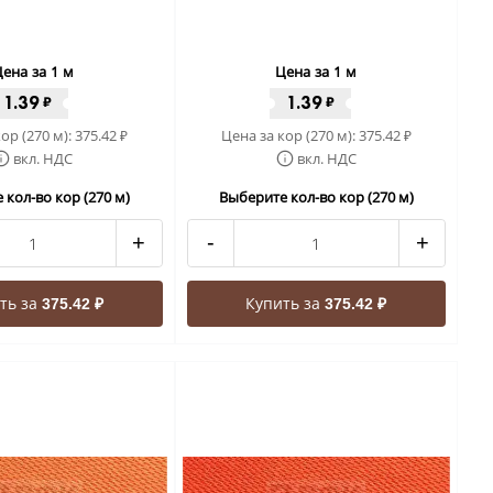
ена за 1 м
Цена за 1 м
1.39
1.39
₽
₽
ор (270 м):
375.42
Цена за кор (270 м):
375.42
₽
₽
вкл. НДС
вкл. НДС
 кол-во кор (270 м)
Выберите кол-во кор (270 м)
+
-
+
ть за
Купить за
375.42 ₽
375.42 ₽