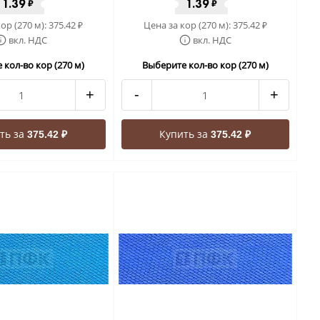
1.39
1.39
₽
₽
ор (270 м):
375.42
Цена за кор (270 м):
375.42
₽
₽
вкл. НДС
вкл. НДС
 кол-во кор (270 м)
Выберите кол-во кор (270 м)
+
-
+
ть за
Купить за
375.42 ₽
375.42 ₽