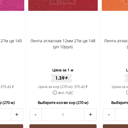
 27м цв 145
Лента атласная 12мм 27м цв 148
Лента атлас
(уп 10рул)
Цена за 1 м
Ц
1.39
₽
:
375.42
Цена за кор (270 м):
375.42
Цена за к
₽
₽
вкл. НДС
 (270 м)
Выберите кол-во кор (270 м)
Выберите
+
-
+
-