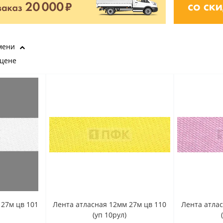
мени
 цене
 27м цв 101
Лента атласная 12мм 27м цв 110
Лента атлас
(уп 10рул)