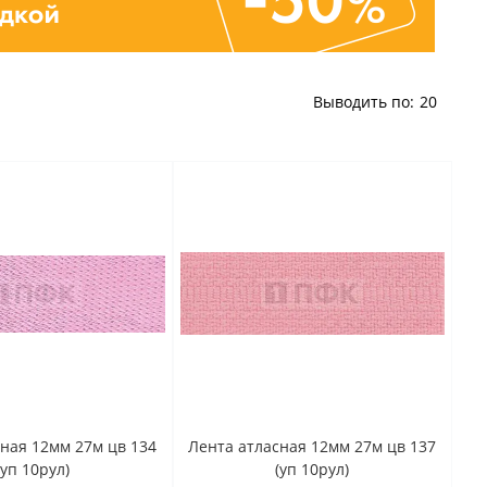
Выводить по:
20
ная 12мм 27м цв 134
Лента атласная 12мм 27м цв 137
(уп 10рул)
(уп 10рул)