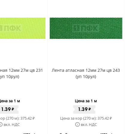
ная 12мм 27м цв 231
Лента атласная 12мм 27м цв 243
(уп 10рул)
(уп 10рул)
ена за 1 м
Цена за 1 м
1.39
1.39
₽
₽
ор (270 м):
375.42
Цена за кор (270 м):
375.42
₽
₽
вкл. НДС
вкл. НДС