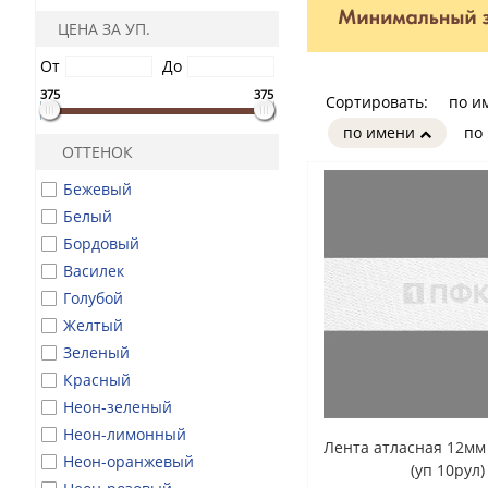
ЦЕНА ЗА УП.
От
До
375
375
Сортировать:
по и
по имени
по
ОТТЕНОК
Бежевый
Белый
Бордовый
Василек
Голубой
Желтый
Зеленый
Красный
Неон-зеленый
Неон-лимонный
Лента атласная 12мм
Неон-оранжевый
(уп 10рул)