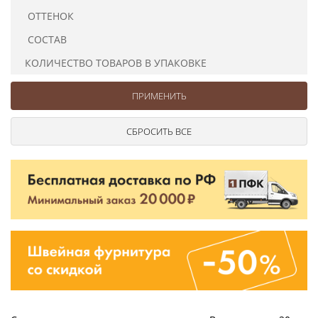
Ушковые
Цепочки шарики с замком
Ткани
ОТТЕНОК
Шторные
Шнуры
СОСТАВ
Элементы декора
КОЛИЧЕСТВО ТОВАРОВ В УПАКОВКЕ
Сумочная фурнитура