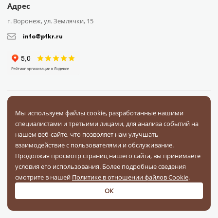
Адрес
г. Воронеж, ул. Землячки, 15
info@pfkr.ru
Каталог
О компании
Сотрудничество
Доставка
Оплата
Мы используем файлы cookie, разработанные нашими
Поставщикам
Блог
Контакты
Отзывы
Вопрос-ответ
специалистами и третьими лицами, для анализа событий на
Документы
нашем веб-сайте, что позволяет нам улучшать
взаимодействие с пользователями и обслуживание.
Продолжая просмотр страниц нашего сайта, вы принимаете
условия его использования. Более подробные сведения
На связи в соц. сетях
смотрите в нашей
Политике в отношении файлов Cookie
.
ОК