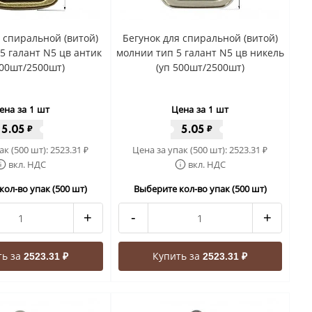
я спиральной (витой)
Бегунок для спиральной (витой)
5 галант N5 цв антик
молнии тип 5 галант N5 цв никель
500шт/2500шт)
(уп 500шт/2500шт)
ена за 1 шт
Цена за 1 шт
5.05
5.05
₽
₽
ак (500 шт):
2523.31
Цена за упак (500 шт):
2523.31
₽
₽
вкл. НДС
вкл. НДС
кол-во упак (500 шт)
Выберите кол-во упак (500 шт)
+
-
+
ть за
Купить за
2523.31 ₽
2523.31 ₽