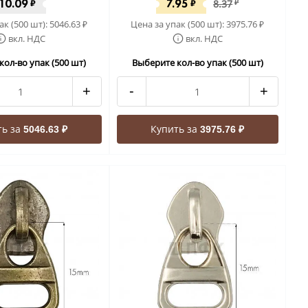
10.09
7.95
₽
₽
8.37
₽
ак (500 шт):
5046.63
Цена за упак (500 шт):
3975.76
₽
₽
вкл. НДС
вкл. НДС
кол-во упак (500 шт)
Выберите кол-во упак (500 шт)
+
-
+
ть за
Купить за
5046.63 ₽
3975.76 ₽