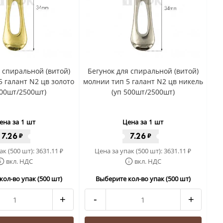
я спиральной (витой)
Бегунок для спиральной (витой)
 галант N2 цв золото
молнии тип 5 галант N2 цв никель
500шт/2500шт)
(уп 500шт/2500шт)
ена за 1 шт
Цена за 1 шт
7.26
7.26
₽
₽
ак (500 шт):
3631.11
Цена за упак (500 шт):
3631.11
₽
₽
вкл. НДС
вкл. НДС
кол-во упак (500 шт)
Выберите кол-во упак (500 шт)
+
-
+