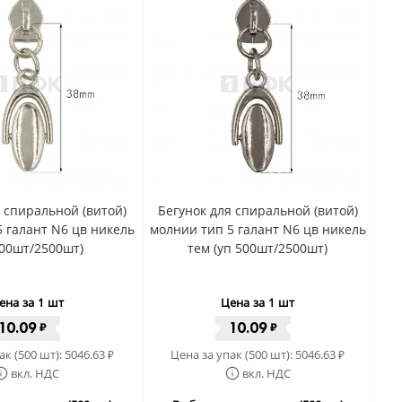
я спиральной (витой)
Бегунок для спиральной (витой)
 галант N6 цв никель
молнии тип 5 галант N6 цв никель
500шт/2500шт)
тем (уп 500шт/2500шт)
ена за 1 шт
Цена за 1 шт
10.09
10.09
₽
₽
ак (500 шт):
5046.63
Цена за упак (500 шт):
5046.63
₽
₽
вкл. НДС
вкл. НДС