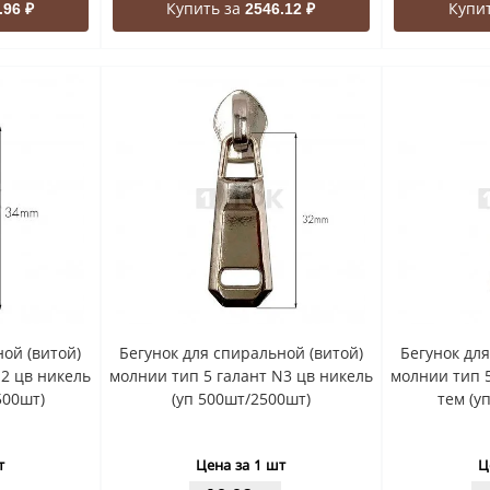
Купить за
Купи
.96 ₽
2546.12 ₽
ой (витой)
Бегунок для спиральной (витой)
Бегунок дл
N2 цв никель
молнии тип 5 галант N3 цв никель
молнии тип 5
500шт)
(уп 500шт/2500шт)
тем (у
т
Цена за 1 шт
Ц