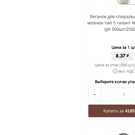
Бегунок для спиральн
молнии тип 5 галант 
(уп 500шт/250
Цена за 1 ш
8.37
₽
Цена за упак (500 шт)
вкл. НДС
Выберите кол-во упак
-
Купить за
4185