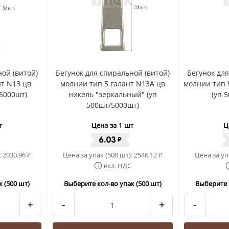
ой (витой)
Бегунок для спиральной (витой)
Бегунок дл
нт N13 цв
молнии тип 5 галант N13A цв
молнии тип 5
/5000шт)
никель "зеркальный" (уп
(уп 
500шт/5000шт)
т
Цена за 1 шт
Ц
6.03
₽
:
2030.96
Цена за упак (500 шт):
2546.12
Цена за уп
₽
₽
вкл. НДС
 (500 шт)
Выберите кол-во упак (500 шт)
Выберите 
+
-
+
-