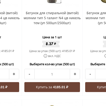
ой (витой)
Бегунок для спиральной (витой)
Бегунок дл
N4 цв никель
молнии тип 5 галант N4 цв никель
молнии тип 
0шт)
тем (уп 500шт/2500шт)
(уп 
т
Цена за 1 шт
Ц
8.37
₽
:
4185.01
Цена за упак (500 шт):
4185.01
Цена за уп
₽
₽
вкл. НДС
 (500 шт)
Выберите кол-во упак (500 шт)
Выберите 
+
-
+
-
Купить за
Купи
.01 ₽
4185.01 ₽