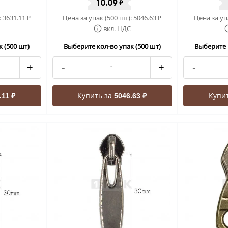
10.09
₽
:
3631.11
Цена за упак (500 шт):
5046.63
Цена за уп
₽
₽
вкл. НДС
 (500 шт)
Выберите кол-во упак (500 шт)
Выберите 
+
-
+
-
Купить за
Купи
.11 ₽
5046.63 ₽