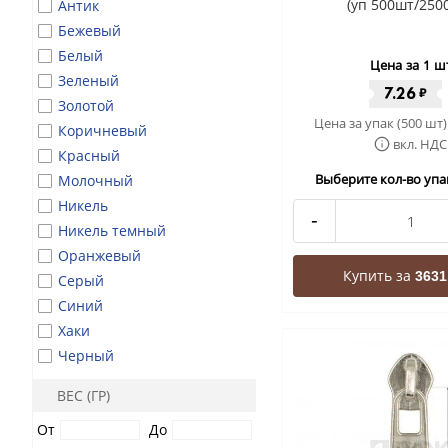
(уп 500шт/250
Антик
Бежевый
Белый
Цена за 1 ш
Зеленый
7.26
₽
Золотой
Цена за упак (500 шт)
Коричневый
вкл. НДС
Красный
Выберите кол-во упак
Молочный
Никель
-
Никель темный
Оранжевый
Купить за
3631
Серый
Синий
Хаки
Черный
ВЕС (ГР)
От
До