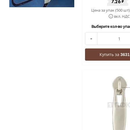
7.26
₽
Цена за упак (500 шт)
вкл. НДС
Выберите кол-во упак
-
Купить за
3631