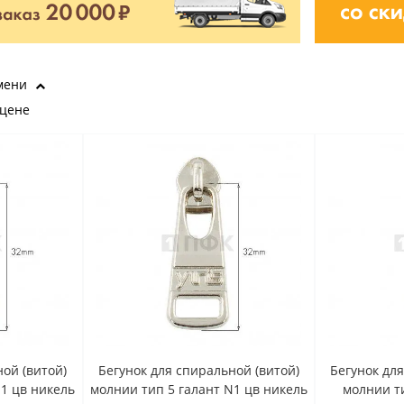
мени
 цене
ой (витой)
Бегунок для спиральной (витой)
Бегунок дл
N1 цв никель
молнии тип 5 галант N1 цв никель
молнии ти