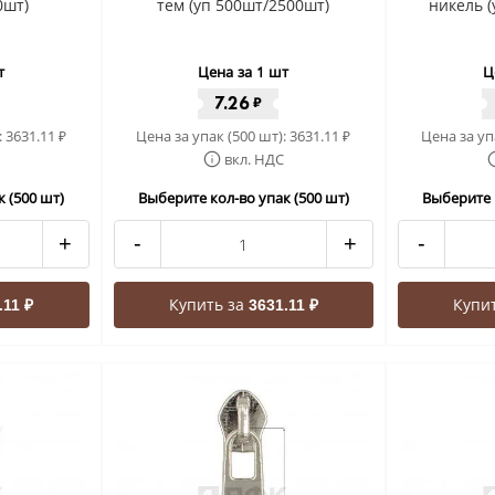
0шт)
тем (уп 500шт/2500шт)
никель (
т
Цена за 1 шт
Ц
7.26
₽
:
3631.11
Цена за упак (500 шт):
3631.11
Цена за уп
₽
₽
вкл. НДС
 (500 шт)
Выберите кол-во упак (500 шт)
Выберите 
+
-
+
-
Купить за
Купи
.11 ₽
3631.11 ₽