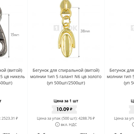
ой (витой)
Бегунок для спиральной (витой)
Бегунок дл
N5 цв никель
молнии тип 5 галант N6 цв золото
молнии тип 5
500шт)
(уп 500шт/2500шт)
(уп 
т
Цена за 1 шт
Ц
10.09
₽
:
2523.31
Цена за упак (500 шт):
4288.76
Цена за уп
₽
₽
вкл. НДС