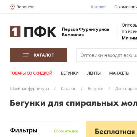
Воронеж
Каталог
О компани
Оптовы
по все
Минима
КАТАЛОГ
ТОВАРЫ СО СКИДКОЙ
БЕГУНКИ
ЛЕНТЫ
МАНЖЕТЫ
Швейная фурнитура
/
Каталог
/
Бегунки
/
Для спира
Бегунки для спиральных мо
Фильтры
Сбросить все