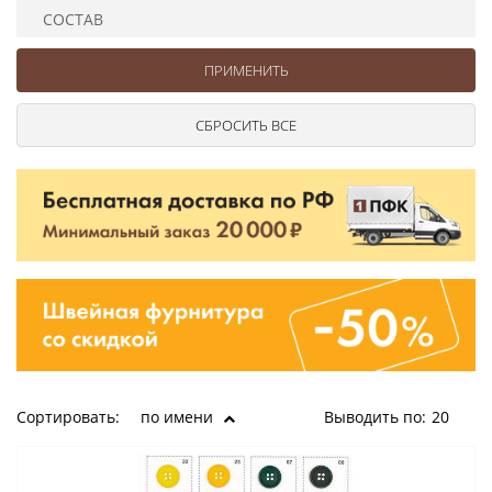
Ушковые
Цепочки шарики с замком
Ткани
СОСТАВ
Шторные
Шнуры
Элементы декора
Сумочная фурнитура
Сортировать:
по имени
Выводить по:
20