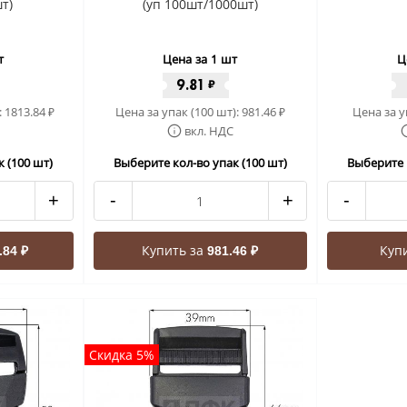
т)
(уп 100шт/1000шт)
т
Цена за 1 шт
Ц
9.81
₽
:
1813.84
Цена за упак (100 шт):
981.46
Цена за у
₽
₽
вкл. НДС
 (100 шт)
Выберите кол-во упак (100 шт)
Выберите 
+
-
+
-
Купить за
Куп
.84 ₽
981.46 ₽
Скидка 5%