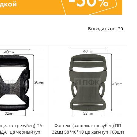
Выводить по:
20
ащелка-трезубец) ПА
Фастекс (защелка-трезубец) ПП
ДА" цв черный (уп
32мм 58*40*10 цв хаки (уп 100шт)