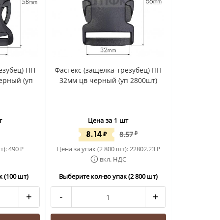
езубец) ПП
Фастекс (защелка-трезубец) ПП
ерный (уп
32мм цв черный (уп 2800шт)
т
Цена за 1 шт
8.14
₽
8.57
₽
т):
490
Цена за упак (2 800 шт):
22802.23
₽
₽
вкл. НДС
 (100 шт)
Выберите кол-во упак (2 800 шт)
+
-
+