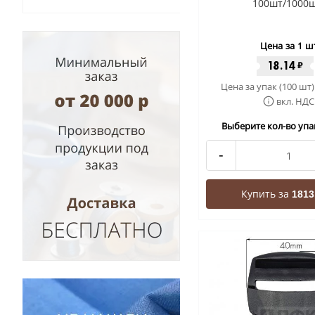
100шт/1000ш
Цена за 1 ш
18.14
₽
Цена за упак (100 шт)
вкл. НДС
Выберите кол-во упак
-
Купить за
1813