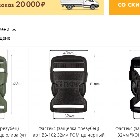
мени
 цене
трезубец)
Фастекс (защелка-трезубец)
Фастекс (з
цв олива (уп
арт.В3-102 32мм РОМ цв черный
32мм "ХОН