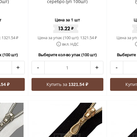
0шт)
серебро (уп 100шт)
т
Цена за 1 шт
Ц
13.22
₽
:
1321.54
Цена за упак (100 шт):
1321.54
Цена за уп
₽
₽
вкл. НДС
 (100 шт)
Выберите кол-во упак (100 шт)
Выберите 
+
-
+
-
Купить за
Купи
.54 ₽
1321.54 ₽