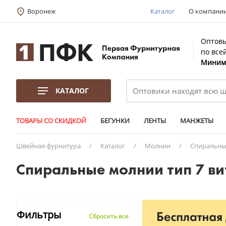
Воронеж
Каталог
О компани
Оптовы
по все
Минима
КАТАЛОГ
ТОВАРЫ СО СКИДКОЙ
БЕГУНКИ
ЛЕНТЫ
МАНЖЕТЫ
Швейная фурнитура
/
Каталог
/
Молнии
/
Спиральны
Спиральные молнии тип 7 ви
Фильтры
Сбросить все