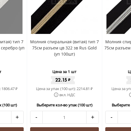
итая) тип 7
Молния спиральная (витая) тип 7
Молния спир
 серебро (уп
75см разъем цв 322 зв Rus Gold
75см разъем 
(уп 100шт)
т
Цена за 1 шт
Ц
22.15
₽
:
1806.47
Цена за упак (100 шт):
2214.81
Цена за уп
₽
₽
вкл. НДС
 (100 шт)
Выберите кол-во упак (100 шт)
Выберите 
+
-
+
-