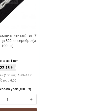
альная (витая) тип 7
цв 322 зв серебро (уп
100шт)
ена за 1 шт
22.15
₽
ак (100 шт):
1806.47
₽
вкл. НДС
кол-во упак (100 шт)
+