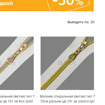
Выводить по:
20
альная (витая) тип 7
Молния спиральная (витая) тип 7
м цв 101 зв Rus Gold
75см разъем цв 101 зв золото (уп