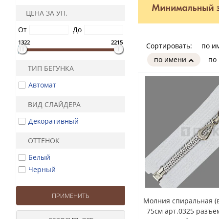
ЦЕНА ЗА УП.
От
До
1322
2215
Сортировать:
по и
по имени
по
ТИП БЕГУНКА
Автомат
ВИД СЛАЙДЕРА
Декоративный
ОТТЕНОК
Белый
Черный
Молния спиральная (в
75см арт.0325 разъем