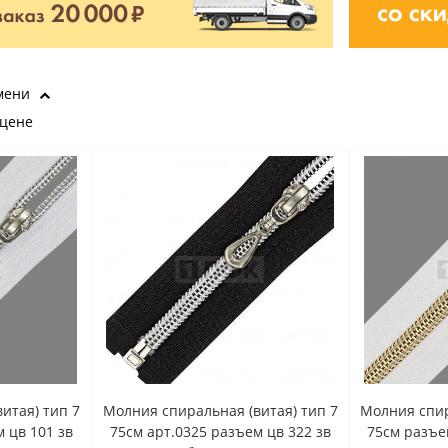
мени
 цене
итая) тип 7
Молния спиральная (витая) тип 7
Молния спир
 цв 101 зв
75см арт.0325 разъем цв 322 зв
75см разъе