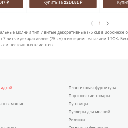
Купить за
Купи
.47 ₽
2214.81 ₽
1
альные молнии тип 7 витые декоративные (75 см) в Воронеже 
7 витые декоративные (75 см) в интернет-магазине 1ПФК. Бесп
ых и постоянных клиентов.
кидкой
Пластиковая фурнитура
Портновские товары
я шв. машин
Пуговицы
Пуллеры для молний
Резинки
 одежды
Сумочная фурнитура