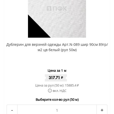
Дублерин для верхней одежды Арт.N-089 шир 90см 89гр/
м2 цв белый (рул 50м)
Цена за 1 м
317.71
₽
Цена за рул (50 м):
15885.4
₽
вкл. НДС
Выберите кол-во рул (50 м)
-
+