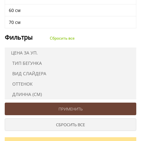
Ушковые
Цепочки шарики с замком
Ткани
60 см
Шторные
Шнуры
Элементы декора
70 см
Сумочная фурнитура
Фильтры
Сбросить все
ЦЕНА ЗА УП.
ТИП БЕГУНКА
ВИД СЛАЙДЕРА
ОТТЕНОК
ДЛИННА (СМ)