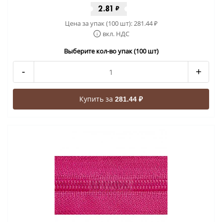
2.81
₽
Цена за упак (100 шт):
281.44
₽
вкл. НДС
Выберите кол-во упак (100 шт)
-
+
Купить за
281.44 ₽