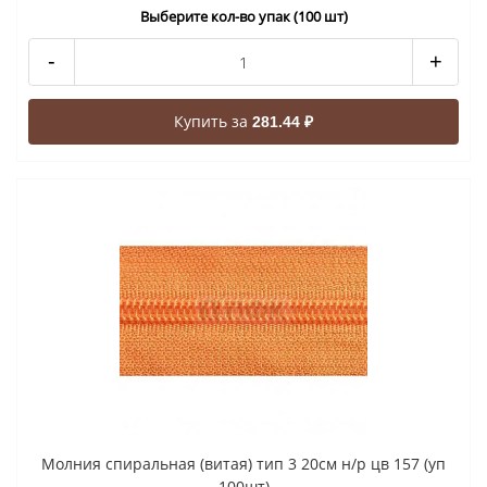
Выберите кол-во упак (100 шт)
-
+
Купить за
281.44 ₽
Молния спиральная (витая) тип 3 20см н/р цв 157 (уп
100шт)