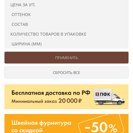
Ушковые
Цепочки шарики с замком
Ткани
ЦЕНА ЗА УП.
Шторные
Шнуры
ОТТЕНОК
Элементы декора
СОСТАВ
Сумочная фурнитура
КОЛИЧЕСТВО ТОВАРОВ В УПАКОВКЕ
ШИРИНА (ММ)