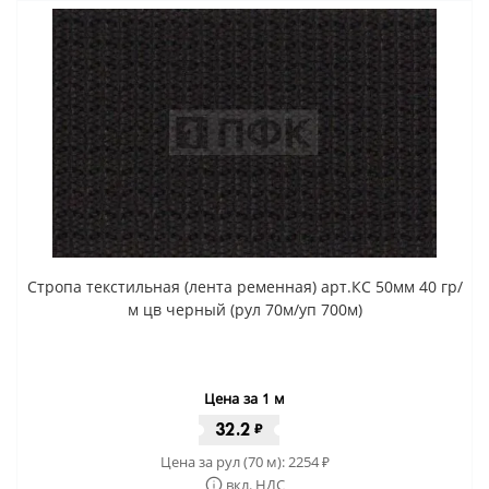
Стропа текстильная (лента ременная) арт.КС 50мм 40 гр/
м цв черный (рул 70м/уп 700м)
Цена за 1 м
32.2
₽
Цена за рул (70 м):
2254
₽
вкл. НДС