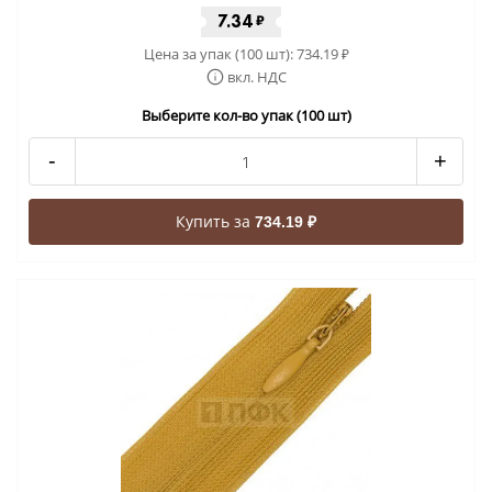
7.34
₽
Цена за упак (100 шт):
734.19
₽
вкл. НДС
Выберите кол-во упак (100 шт)
-
+
Купить за
734.19 ₽