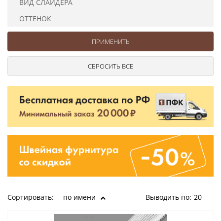
ВИД СЛАЙДЕРА
Ушковые
Цепочки шарики с замком
Ткани
Шторные
Шнуры
ОТТЕНОК
Элементы декора
Сумочная фурнитура
Сортировать:
по имени
Выводить по:
20