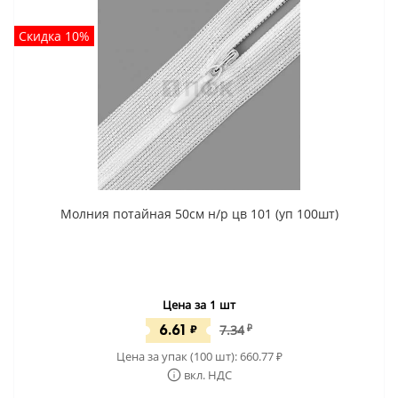
Скидка 10%
Молния потайная 50см н/р цв 101 (уп 100шт)
Цена за 1 шт
6.61
₽
7.34
₽
Цена за упак (100 шт):
660.77
₽
вкл. НДС