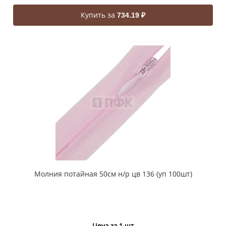
Купить за
734.19 ₽
Молния потайная 50см н/р цв 136 (уп 100шт)
Цена за 1 шт