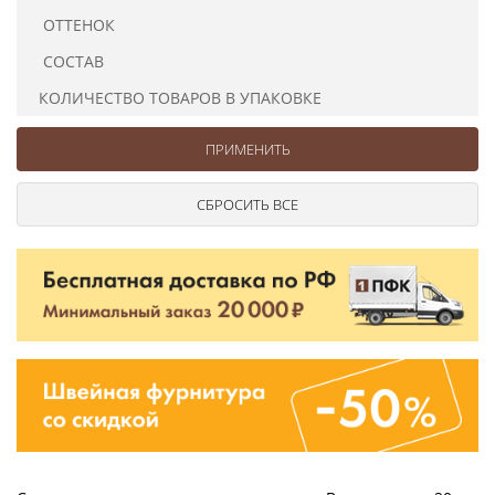
Ушковые
Цепочки шарики с замком
Ткани
ОТТЕНОК
Шторные
Шнуры
СОСТАВ
Элементы декора
КОЛИЧЕСТВО ТОВАРОВ В УПАКОВКЕ
Сумочная фурнитура