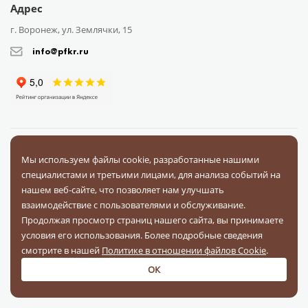
Адрес
г. Воронеж, ул. Землячки, 15
info@pfkr.ru
Каталог
О компании
Сотрудничество
Доставка
Оплата
Мы используем файлы cookie, разработанные нашими
Поставщикам
Блог
Контакты
Отзывы
Вопрос-ответ
специалистами и третьими лицами, для анализа событий на
Документы
нашем веб-сайте, что позволяет нам улучшать
взаимодействие с пользователями и обслуживание.
Продолжая просмотр страниц нашего сайта, вы принимаете
условия его использования. Более подробные сведения
На связи в соц. сетях
смотрите в нашей
Политике в отношении файлов Cookie
.
ОК