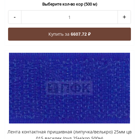
Выберите кол-во кор (500 м)
-
+
Купить за
6607.72 ₽
Лента контактная пришивная (липучка/велькро) 25мм цв
015 василек (рул 25м/кор 500м)