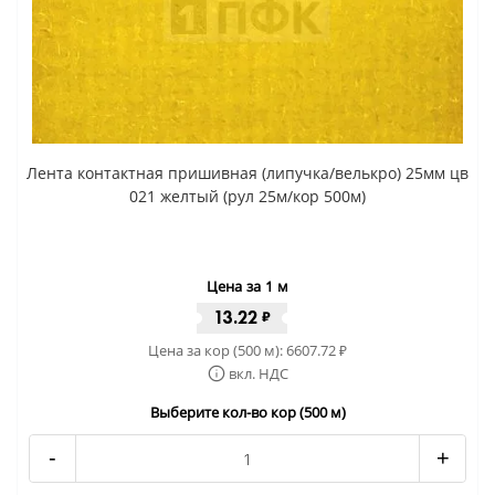
Лента контактная пришивная (липучка/велькро) 25мм цв
021 желтый (рул 25м/кор 500м)
Цена за 1 м
13.22
₽
Цена за кор (500 м):
6607.72
₽
вкл. НДС
Выберите кол-во кор (500 м)
-
+