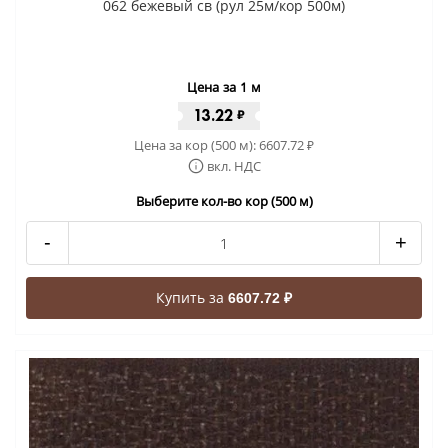
062 бежевый св (рул 25м/кор 500м)
Цена за 1 м
13.22
₽
Цена за кор (500 м):
6607.72
₽
вкл. НДС
Выберите кол-во кор (500 м)
-
+
Купить за
6607.72 ₽