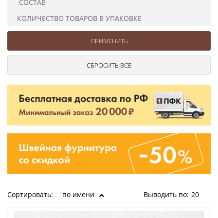
СОСТАВ
Ушковые
Цепочки шарики с замком
Ткани
Шторные
Шнуры
КОЛИЧЕСТВО ТОВАРОВ В УПАКОВКЕ
Элементы декора
Сумочная фурнитура
Сортировать:
по имени
Выводить по:
20