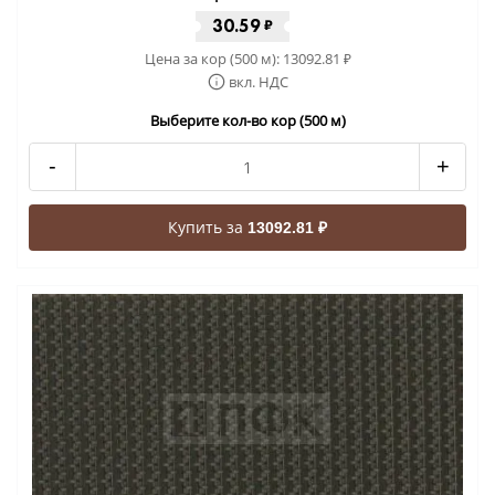
30.59
₽
Цена за кор (500 м):
13092.81
₽
вкл. НДС
Выберите кол-во кор (500 м)
-
+
Купить за
13092.81 ₽