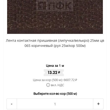
Лента контактная пришивная (липучка/велькро) 25мм цв
065 коричневый (рул 25м/кор 500м)
Цена за 1 м
13.22
₽
Цена за кор (500 м):
6607.72
₽
вкл. НДС
Выберите кол-во кор (500 м)
-
+