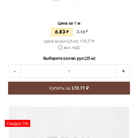
Цена за 1 м
6.83
₽
7.19
₽
Цена за рул (25 м):
170.77
₽
вкл. НДС
Выберите кол-во рул (25 м)
-
+
Купить за
170.77 ₽
Скидка 5%