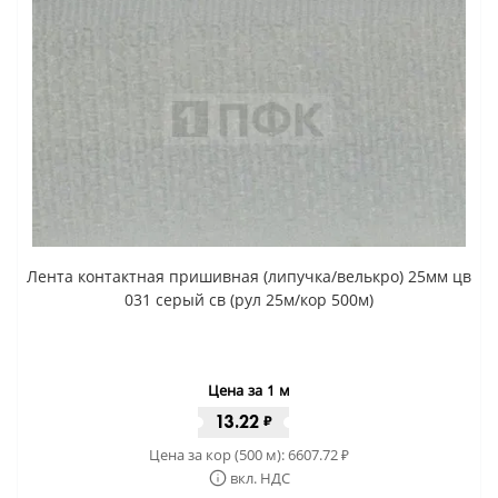
Лента контактная пришивная (липучка/велькро) 25мм цв
031 серый св (рул 25м/кор 500м)
Цена за 1 м
13.22
₽
Цена за кор (500 м):
6607.72
₽
вкл. НДС