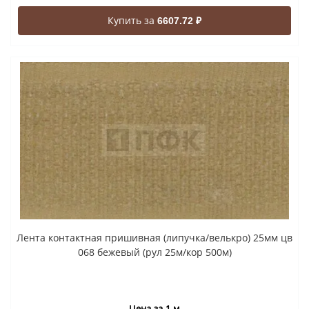
Купить за
6607.72 ₽
Лента контактная пришивная (липучка/велькро) 25мм цв
068 бежевый (рул 25м/кор 500м)
Цена за 1 м