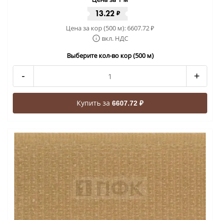
13.22
₽
Цена за кор (500 м):
6607.72
₽
вкл. НДС
Выберите кол-во кор (500 м)
-
+
Купить за
6607.72 ₽