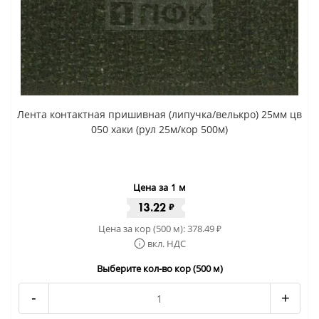
Лента контактная пришивная (липучка/велькро) 25мм цв
050 хаки (рул 25м/кор 500м)
Цена за 1 м
13.22
₽
Цена за кор (500 м):
378.49
₽
вкл. НДС
Выберите кол-во кор (500 м)
-
+