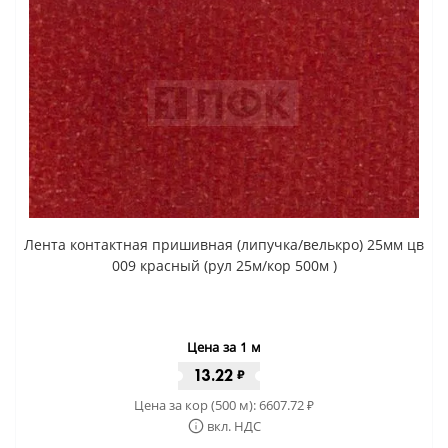
Лента контактная пришивная (липучка/велькро) 25мм цв
009 красный (рул 25м/кор 500м )
Цена за 1 м
13.22
₽
Цена за кор (500 м):
6607.72
₽
вкл. НДС