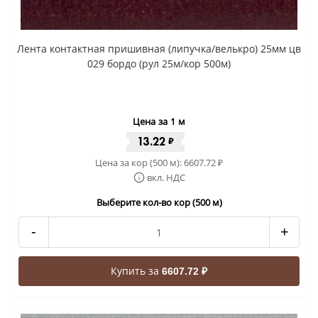
Лента контактная пришивная (липучка/велькро) 25мм цв
029 бордо (рул 25м/кор 500м)
Цена за 1 м
13.22
₽
Цена за кор (500 м):
6607.72
₽
вкл. НДС
Выберите кол-во кор (500 м)
-
+
Купить за
6607.72 ₽