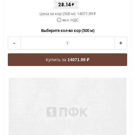
28.14
₽
Цена за кор (500 м):
14071.99
₽
вкл. НДС
Выберите кол-во кор (500 м)
-
+
Купить за
14071.99 ₽