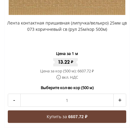
Лента контактная пришивная (липучка/велькро) 25мм цв
073 коричневый св (рул 25м/кор 500м)
Цена за 1 м
13.22
₽
Цена за кор (500 м):
6607.72
₽
вкл. НДС
Выберите кол-во кор (500 м)
-
+
Купить за
6607.72 ₽