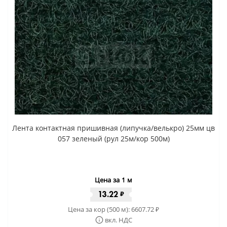
Лента контактная пришивная (липучка/велькро) 25мм цв
057 зеленый (рул 25м/кор 500м)
Цена за 1 м
13.22
₽
Цена за кор (500 м):
6607.72
₽
вкл. НДС