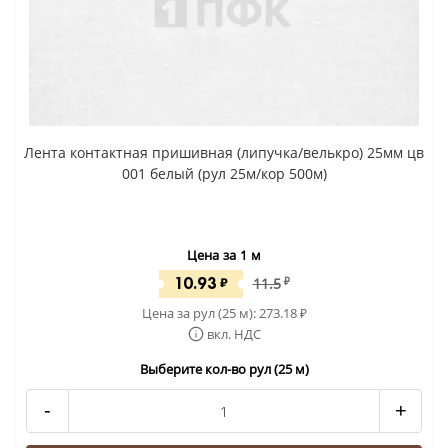
Лента контактная пришивная (липучка/велькро) 25мм цв
001 белый (рул 25м/кор 500м)
Цена за 1 м
10.93
₽
11.5
₽
Цена за рул (25 м):
273.18
₽
вкл. НДС
Выберите кол-во рул (25 м)
-
+