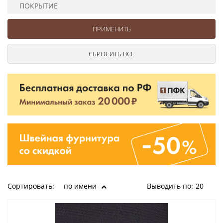
Ушковые
Цепочки шарики с замком
Ткани
ПОКРЫТИЕ
Шторные
Шнуры
Элементы декора
Сумочная фурнитура
Сортировать:
по имени
Выводить по:
20