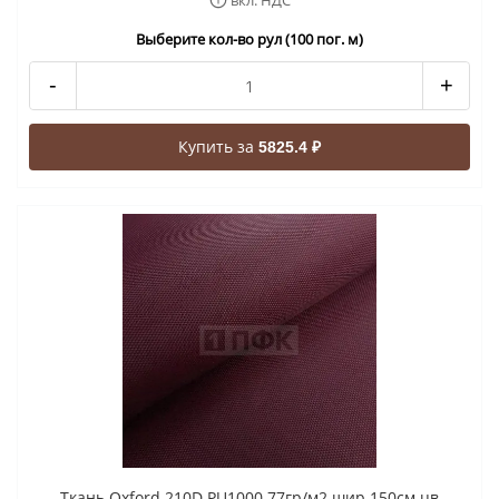
вкл. НДС
Выберите кол-во рул (100 пог. м)
-
+
Купить за
5825.4 ₽
Ткань Oxford 210D PU1000 77гр/м2 шир 150см цв