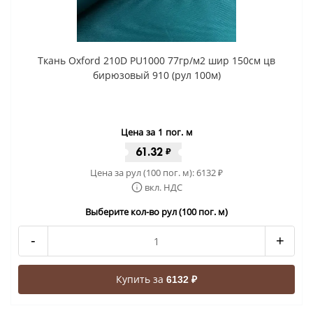
Ткань Oxford 210D PU1000 77гр/м2 шир 150см цв
бирюзовый 910 (рул 100м)
Цена за 1 пог. м
61.32
₽
Цена за рул (100 пог. м):
6132
₽
вкл. НДС
Выберите кол-во рул (100 пог. м)
-
+
Купить за
6132 ₽