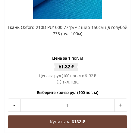
Ткань Oxford 210D PU1000 77гр/м2 шир 150см цв голубой
733 (рул 100м)
Цена за 1 пог. м
61.32
₽
Цена за рул (100 пог. м):
6132
₽
вкл. НДС
Выберите кол-во рул (100 пог. м)
-
+
Купить за
6132 ₽