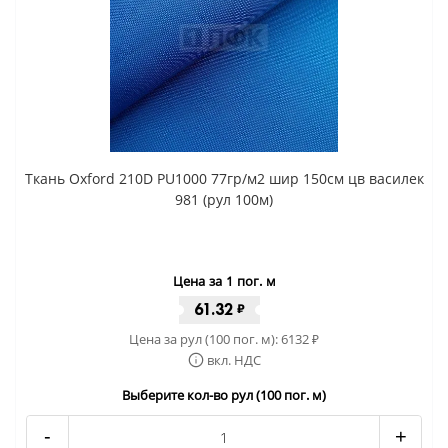
Ткань Oxford 210D PU1000 77гр/м2 шир 150см цв василек
981 (рул 100м)
Цена за 1 пог. м
61.32
₽
Цена за рул (100 пог. м):
6132
₽
вкл. НДС
Выберите кол-во рул (100 пог. м)
-
+