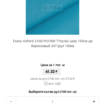
Ткань Oxford 210D PU1000 77гр/м2 шир 150см цв
бирюзовый 207 (рул 100м)
Цена за 1 пог. м
61.32
₽
Цена за рул (100 пог. м):
6132
₽
вкл. НДС
Выберите кол-во рул (100 пог. м)
-
+