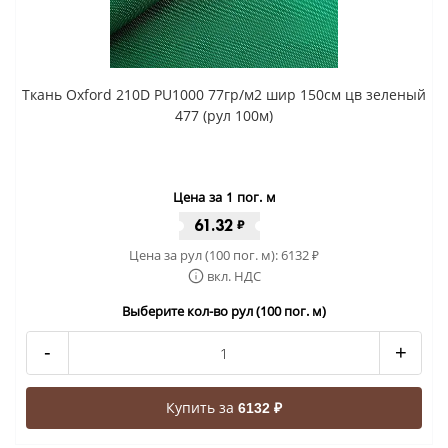
Ткань Oxford 210D PU1000 77гр/м2 шир 150см цв зеленый
477 (рул 100м)
Цена за 1 пог. м
61.32
₽
Цена за рул (100 пог. м):
6132
₽
вкл. НДС
Выберите кол-во рул (100 пог. м)
-
+
Купить за
6132 ₽