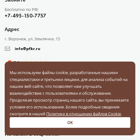
Бесплатно по РФ:
+7-495-150-7757
Адрес
г. Воронеж, ул. Землячки, 15
info@pfkr.ru
Мы используем файлы cookie, разработанные нашими
специалистами и третьими лицами, для анализа событий на
нашем веб-сайте, что позволяет нам улучшать
взаимодействие с пользователями и обслуживание.
Каталог
О компании
Сотрудничество
Доставка
Оплата
Продолжая просмотр страниц нашего сайта, вы принимаете
Поставщикам
Блог
Контакты
Отзывы
Вопрос-ответ
условия его использования. Более подробные сведения
Документы
смотрите в нашей
Политике в отношении файлов Cookie
.
ОК
На связи в соц. сетях