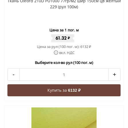
Ткань Oxford 210D PU1000 77гр/м2 шир 150см цв желтый
229 (рул 100м)
Цена за 1 пог. м
61.32
₽
Цена за рул (100 пог. м):
6132
₽
вкл. НДС
Выберите кол-во рул (100 пог. м)
-
+
Купить за
6132 ₽