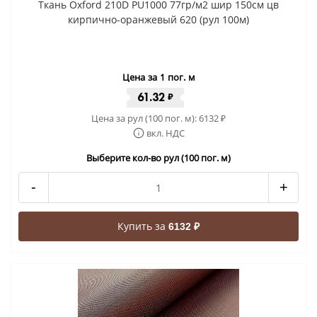
Ткань Oxford 210D PU1000 77гр/м2 шир 150см цв
кирпично-оранжевый 620 (рул 100м)
Цена за 1 пог. м
61.32
₽
Цена за рул (100 пог. м):
6132
₽
вкл. НДС
Выберите кол-во рул (100 пог. м)
-
+
Купить за
6132 ₽