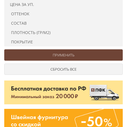
Ушковые
Цепочки шарики с замком
Ткани
ЦЕНА ЗА УП.
Шторные
Шнуры
ОТТЕНОК
Элементы декора
СОСТАВ
Сумочная фурнитура
ПЛОТНОСТЬ (ГР/М2)
ПОКРЫТИЕ