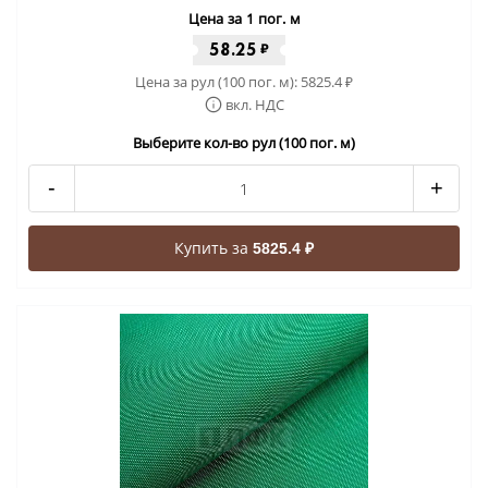
Цена за 1 пог. м
58.25
₽
Цена за рул (100 пог. м):
5825.4
₽
вкл. НДС
Выберите кол-во рул (100 пог. м)
-
+
Купить за
5825.4 ₽