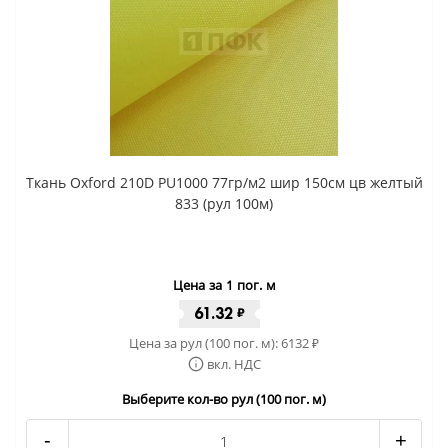
Ткань Oxford 210D PU1000 77гр/м2 шир 150см цв желтый
833 (рул 100м)
Цена за 1 пог. м
61.32
₽
Цена за рул (100 пог. м):
6132
₽
вкл. НДС
Выберите кол-во рул (100 пог. м)
-
+