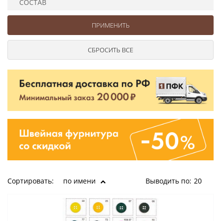
СОСТАВ
Ушковые
Цепочки шарики с замком
Ткани
Шторные
Шнуры
Элементы декора
Сумочная фурнитура
Сортировать:
по имени
Выводить по:
20