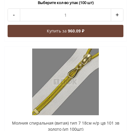
Выберите кол-во упак (100 шт)
-
+
Купить за
960.09 ₽
Молния спиральная (витая) тип 7 18см н/р цв 101 зв
золото (уп 100шт)