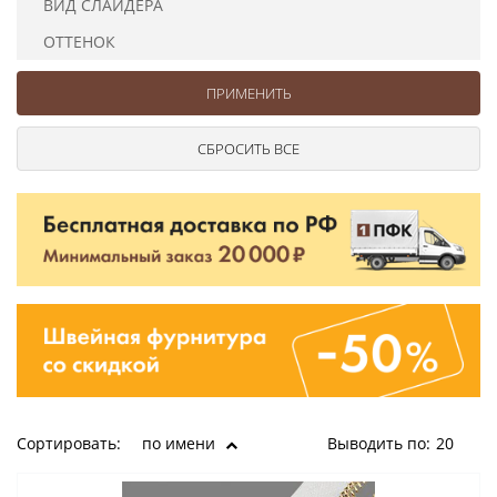
ВИД СЛАЙДЕРА
Ушковые
Цепочки шарики с замком
Ткани
Шторные
Шнуры
ОТТЕНОК
Элементы декора
Сумочная фурнитура
Сортировать:
по имени
Выводить по:
20