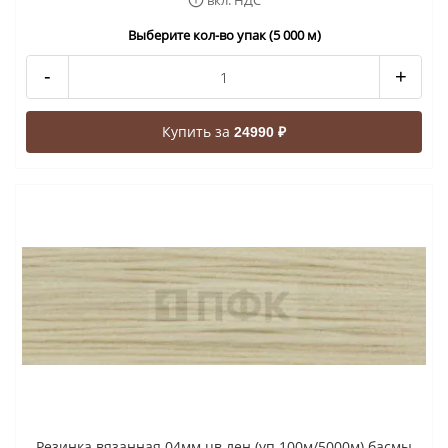
вкл. НДС
Выберите кол-во упак (5 000 м)
-
+
Купить за
24990 ₽
Резинка вязанная 04мм цв лен (уп 100м/5000м) басмы