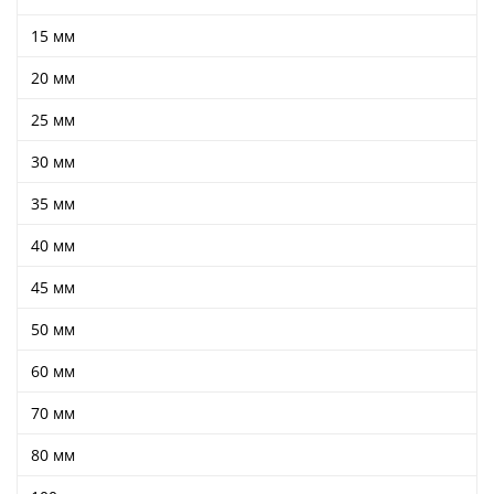
Ушковые
Цепочки шарики с замком
Ткани
15 мм
Шторные
Шнуры
Элементы декора
20 мм
Сумочная фурнитура
25 мм
30 мм
35 мм
40 мм
45 мм
50 мм
60 мм
70 мм
80 мм