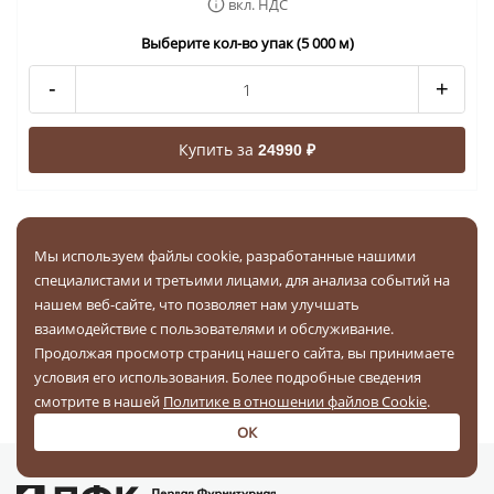
вкл. НДС
Выберите кол-во упак (5 000 м)
-
+
Купить за
24990 ₽
1
2
3
...
19
20
Мы используем файлы cookie, разработанные нашими
Вы можете купить Резинка для одежды вязаная
специалистами и третьими лицами, для анализа событий на
стандартная в Воронеже оптом по выгодной цене.
нашем веб-сайте, что позволяет нам улучшать
Широкий ассортимент Резинки для одежды вязаная
взаимодействие с пользователями и обслуживание.
стандартная в интернет-магазине 1ПФК. Бесплатная
Продолжая просмотр страниц нашего сайта, вы принимаете
доставка товаров при заказе от 20 000 рублей. Акции и
условия его использования. Более подробные сведения
скидки для новых и постоянных клиентов.
смотрите в нашей
Политике в отношении файлов Cookie
.
ОК