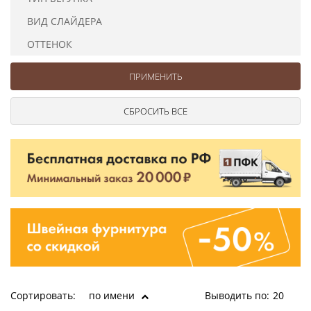
Ушковые
Цепочки шарики с замком
Ткани
ВИД СЛАЙДЕРА
Шторные
Шнуры
Элементы декора
ОТТЕНОК
Сумочная фурнитура
Сортировать:
по имени
Выводить по:
20