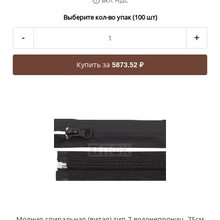
вкл. НДС
Выберите кол-во упак (100 шт)
-
+
Купить за
5873.52 ₽
Молния спиральная (витая) тип 7 водонепрониц. 75см