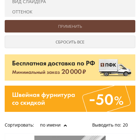
ВИД СЛАЙДЕРА
Ушковые
Цепочки шарики с замком
Ткани
Шторные
Шнуры
ОТТЕНОК
Элементы декора
Сумочная фурнитура
Сортировать:
по имени
Выводить по:
20