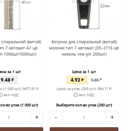
я спиральной (витой)
Бегунок для спиральной (витой)
п 7 автомат A7 цв
молнии тип 7 автомат JDS-2716 цв
уп 1000шт/5000шт)
никель тем (уп 200шт)
ена за 1 шт
Цена за 1 шт
9.48
4.92
₽
₽
9.85
₽
к (1 000 шт):
9477.81
Цена за упак (200 шт):
984.71
₽
₽
вкл. НДС
вкл. НДС
ол-во упак (1 000 шт)
Выберите кол-во упак (200 шт)
+
-
+