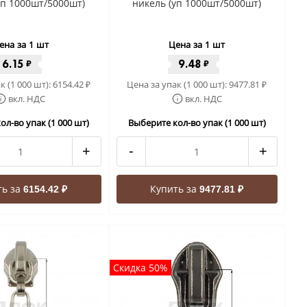
уп 1000шт/5000шт)
никель (уп 1000шт/5000шт)
ена за 1 шт
Цена за 1 шт
6.15
9.48
₽
₽
к (1 000 шт):
6154.42
Цена за упак (1 000 шт):
9477.81
₽
₽
вкл. НДС
вкл. НДС
ол-во упак (1 000 шт)
Выберите кол-во упак (1 000 шт)
+
-
+
ть за
Купить за
6154.42 ₽
9477.81 ₽
Скидка 50%