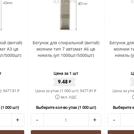
ой (витой)
Бегунок для спиральной (витой)
Бегунок дл
мат A3 цв
молнии тип 7 автомат A6 цв
молнии ти
шт/5000шт)
никель (уп 1000шт/5000шт)
никель (
т
Цена за 1 шт
Ц
9.48
₽
):
9477.81
Цена за упак (1 000 шт):
9477.81
Цена за упа
₽
₽
вкл. НДС
(1 000 шт)
Выберите кол-во упак (1 000 шт)
Выберите к
+
-
+
-