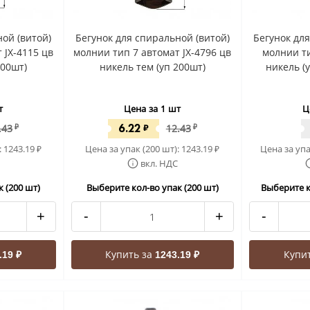
ой (витой)
Бегунок для спиральной (витой)
Бегунок дл
 JX-4115 цв
молнии тип 7 автомат JX-4796 цв
молнии ти
200шт)
никель тем (уп 200шт)
никель (
т
Цена за 1 шт
Ц
6.22
.43
₽
₽
12.43
₽
:
1243.19
Цена за упак (200 шт):
1243.19
Цена за упа
₽
₽
вкл. НДС
 (200 шт)
Выберите кол-во упак (200 шт)
Выберите к
+
-
+
-
Купить за
Купи
.19 ₽
1243.19 ₽