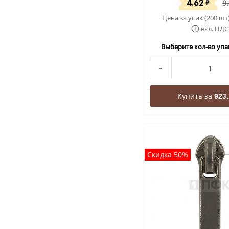
4.62
₽
9
Цена за упак (200 шт
вкл. НДС
Выберите кол-во упак
-
Купить за
923.
Скидка 50%