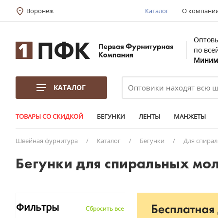
Воронеж
Каталог
О компани
Оптовы
по все
Минима
КАТАЛОГ
ТОВАРЫ СО СКИДКОЙ
БЕГУНКИ
ЛЕНТЫ
МАНЖЕТЫ
Швейная фурнитура
/
Каталог
/
Бегунки
/
Для спира
Бегунки для спиральных мол
Фильтры
Сбросить все