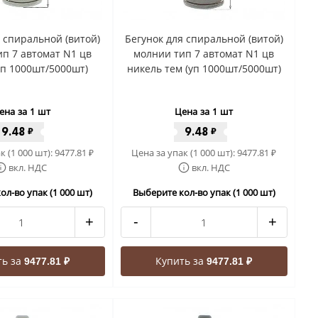
я спиральной (витой)
Бегунок для спиральной (витой)
п 7 автомат N1 цв
молнии тип 7 автомат N1 цв
уп 1000шт/5000шт)
никель тем (уп 1000шт/5000шт)
ена за 1 шт
Цена за 1 шт
9.48
9.48
₽
₽
к (1 000 шт):
9477.81
Цена за упак (1 000 шт):
9477.81
₽
₽
вкл. НДС
вкл. НДС
ол-во упак (1 000 шт)
Выберите кол-во упак (1 000 шт)
+
-
+
ть за
Купить за
9477.81 ₽
9477.81 ₽