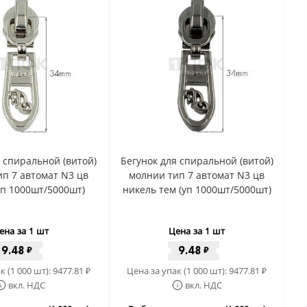
я спиральной (витой)
Бегунок для спиральной (витой)
п 7 автомат N3 цв
молнии тип 7 автомат N3 цв
уп 1000шт/5000шт)
никель тем (уп 1000шт/5000шт)
ена за 1 шт
Цена за 1 шт
9.48
9.48
₽
₽
к (1 000 шт):
9477.81
Цена за упак (1 000 шт):
9477.81
₽
₽
вкл. НДС
вкл. НДС