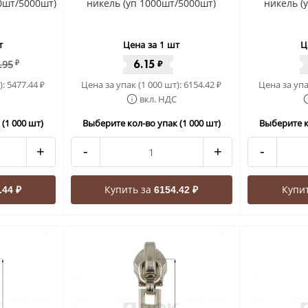
0шт/5000шт)
никель (уп 1000шт/5000шт)
никель (
т
Цена за 1 шт
Ц
6.15
.95
₽
₽
):
5477.44
Цена за упак (1 000 шт):
6154.42
Цена за упа
₽
₽
вкл. НДС
(1 000 шт)
Выберите кол-во упак (1 000 шт)
Выберите к
+
-
+
-
Купить за
Купи
.44 ₽
6154.42 ₽