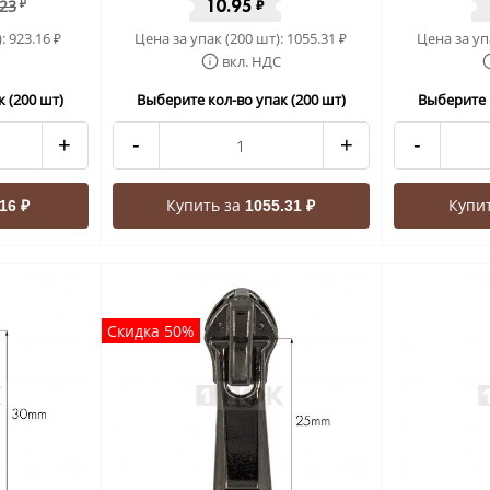
10.95
.23
₽
₽
):
923.16
Цена за упак (200 шт):
1055.31
Цена за уп
₽
₽
вкл. НДС
 (200 шт)
Выберите кол-во упак (200 шт)
Выберите 
+
-
+
-
Купить за
Купи
16 ₽
1055.31 ₽
Скидка 50%