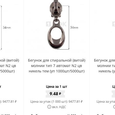
ой (витой)
Бегунок для спиральной (витой)
Бегунок дл
мат N2 цв
молнии тип 7 автомат N2 цв
молнии ти
/5000шт)
никель тем (уп 1000шт/5000шт)
никель (
т
Цена за 1 шт
Ц
9.48
₽
):
9477.81
Цена за упак (1 000 шт):
9477.81
Цена за упа
₽
₽
вкл. НДС