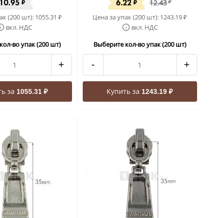
10.95
6.22
₽
₽
12.43
₽
ак (200 шт):
1055.31
Цена за упак (200 шт):
1243.19
₽
₽
вкл. НДС
вкл. НДС
кол-во упак (200 шт)
Выберите кол-во упак (200 шт)
+
-
+
ть за
Купить за
1055.31 ₽
1243.19 ₽