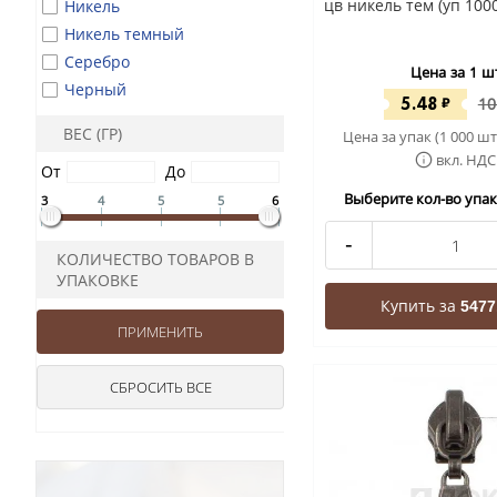
цв никель тем (уп 100
Никель
Никель темный
Серебро
Цена за 1 ш
Черный
5.48
₽
10
ВЕС (ГР)
Цена за упак (1 000 шт
вкл. НДС
От
До
Выберите кол-во упак 
3
4
5
5
6
-
КОЛИЧЕСТВО ТОВАРОВ В
УПАКОВКЕ
Купить за
5477