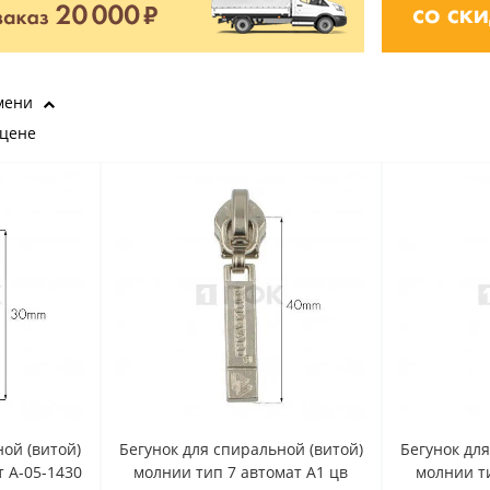
мени
 цене
ой (витой)
Бегунок для спиральной (витой)
Бегунок дл
т A-05-1430
молнии тип 7 автомат A1 цв
молнии ти