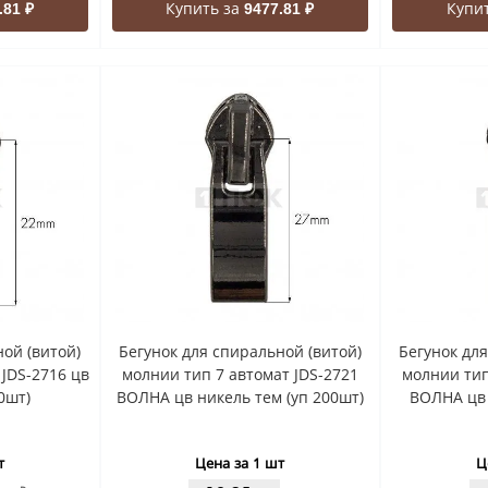
Купить за
Купи
.81 ₽
9477.81 ₽
ой (витой)
Бегунок для спиральной (витой)
Бегунок дл
JDS-2716 цв
молнии тип 7 автомат JDS-2721
молнии тип
0шт)
ВОЛНА цв никель тем (уп 200шт)
ВОЛНА цв 
т
Цена за 1 шт
Ц