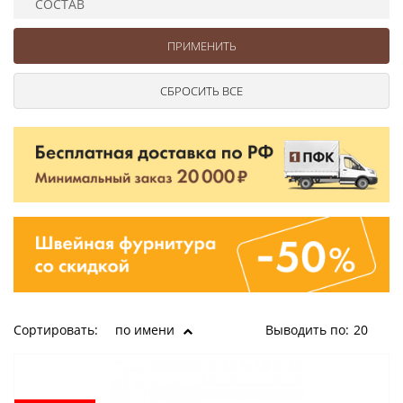
СОСТАВ
Ушковые
Цепочки шарики с замком
Ткани
Шторные
Шнуры
Элементы декора
Сумочная фурнитура
Сортировать:
по имени
Выводить по:
20