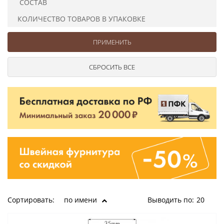
СОСТАВ
Ушковые
Цепочки шарики с замком
Ткани
Шторные
Шнуры
КОЛИЧЕСТВО ТОВАРОВ В УПАКОВКЕ
Элементы декора
Сумочная фурнитура
Сортировать:
по имени
Выводить по:
20