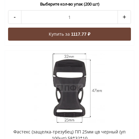
Выберите кол-во упак (200 шт)
-
+
Купить за
1117.77 ₽
Фастекс (защелка-трезубец) ПП 25мм цв черный (уп
100шт) 58*32*10