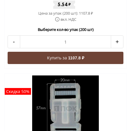
5.54
₽
Цена за упак (200 шт):
1107.8
₽
вкл. НДС
Выберите кол-во упак (200 шт)
-
+
Купить за
1107.8 ₽
Скидка 50%