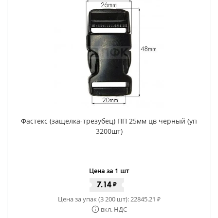
Фастекс (защелка-трезубец) ПП 25мм цв черный (уп
3200шт)
Цена за 1 шт
7.14
₽
Цена за упак (3 200 шт):
22845.21
₽
вкл. НДС