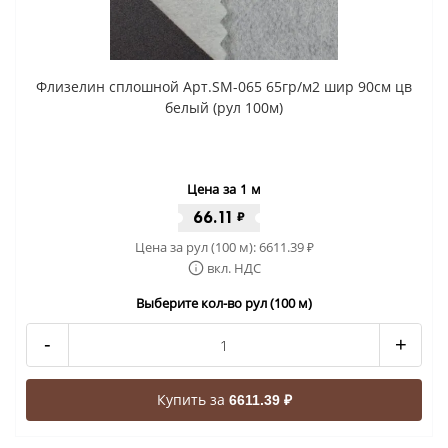
Флизелин сплошной Арт.SM-065 65гр/м2 шир 90см цв
белый (рул 100м)
Цена за 1 м
66.11
₽
Цена за рул (100 м):
6611.39
₽
вкл. НДС
Выберите кол-во рул (100 м)
-
+
Купить за
6611.39 ₽