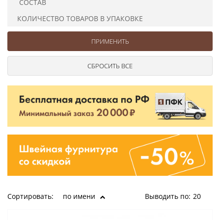
СОСТАВ
Ушковые
Цепочки шарики с замком
Ткани
Шторные
Шнуры
КОЛИЧЕСТВО ТОВАРОВ В УПАКОВКЕ
Элементы декора
Сумочная фурнитура
Сортировать:
по имени
Выводить по:
20