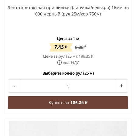
Лента контактная пришивная (липучка/велькро) 16мм цв
090 черный (рул 25м/кор 750м)
Цена за 1 м
7.45
₽
8.28
₽
Цена за рул (25 м):
186.35
₽
вкл. НДС
Выберите кол-во рул (25 м)
-
+
Купить за
186.35 ₽