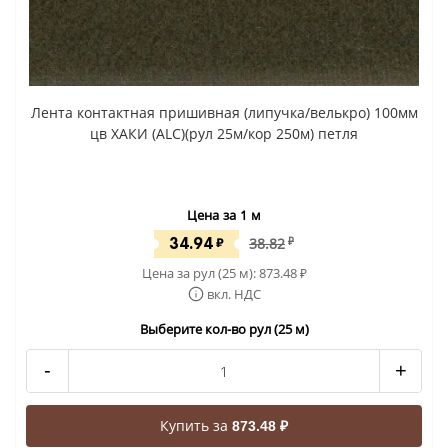
Лента контактная пришивная (липучка/велькро) 100мм
цв ХАКИ (ALC)(рул 25м/кор 250м) петля
Цена за 1 м
34.94
₽
38.82
₽
Цена за рул (25 м):
873.48
₽
вкл. НДС
Выберите кол-во рул (25 м)
-
+
Купить за
873.48 ₽