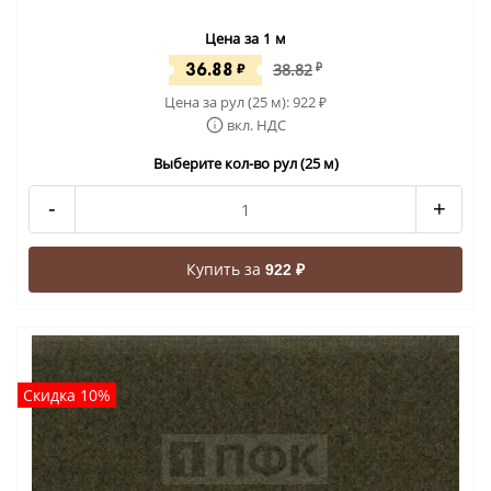
Цена за 1 м
36.88
₽
38.82
₽
Цена за рул (25 м):
922
₽
вкл. НДС
Выберите кол-во рул (25 м)
-
+
Купить за
922 ₽
Скидка 10%