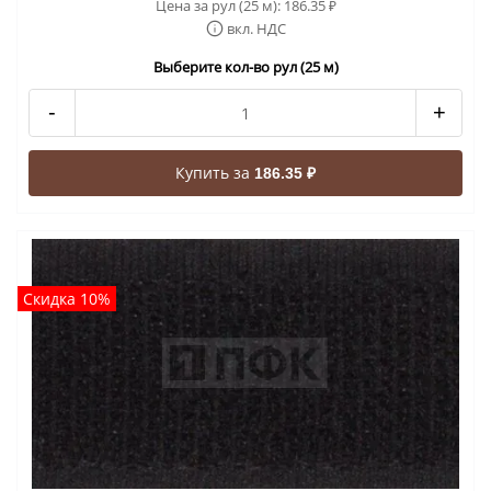
Цена за рул (25 м):
186.35
₽
вкл. НДС
Выберите кол-во рул (25 м)
-
+
Купить за
186.35 ₽
Скидка 10%