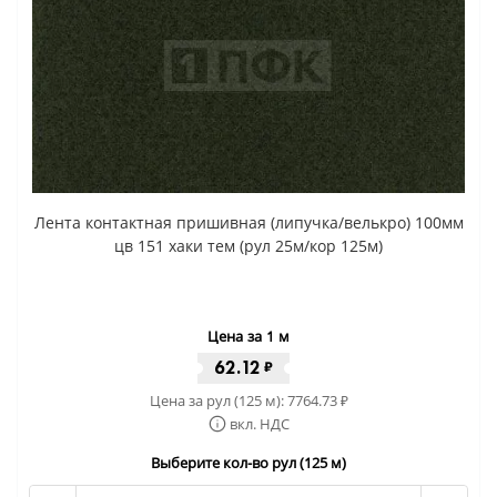
Лента контактная пришивная (липучка/велькро) 100мм
цв 151 хаки тем (рул 25м/кор 125м)
Цена за 1 м
62.12
₽
Цена за рул (125 м):
7764.73
₽
вкл. НДС
Выберите кол-во рул (125 м)