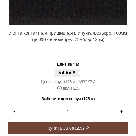
Лента контактная пришивная (липучка/велькро) 100мм
цв 090 черный (рул 25м/кор 125м)
Цена за 1 м
54.66
₽
Цена за рул (125 м):
6832.97
₽
вкл. НДС
Выберите кол-во рул (125 м)
-
+
Купить за
6832.97 ₽