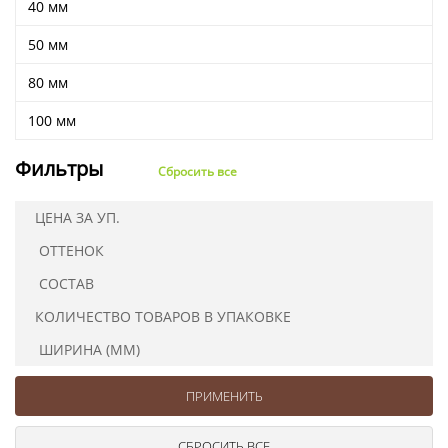
40 мм
Ушковые
Цепочки шарики с замком
Ткани
Шторные
Шнуры
50 мм
Элементы декора
80 мм
Сумочная фурнитура
100 мм
Фильтры
Сбросить все
ЦЕНА ЗА УП.
ОТТЕНОК
СОСТАВ
КОЛИЧЕСТВО ТОВАРОВ В УПАКОВКЕ
ШИРИНА (ММ)