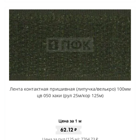
Лента контактная пришивная (липучка/велькро) 100мм
цв 050 хаки (рул 25м/кор 125м)
Цена за 1 м
62.12
₽
Цена за рул (125 м):
7764.73
₽