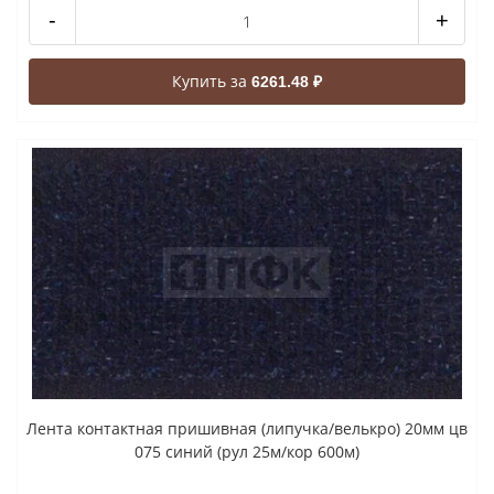
-
+
Купить за
6261.48 ₽
Лента контактная пришивная (липучка/велькро) 20мм цв
075 синий (рул 25м/кор 600м)