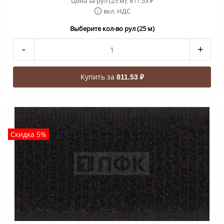
Цена за рул (25 м):
811.53
₽
вкл. НДС
Выберите кол-во рул (25 м)
-
+
Купить за
811.53 ₽
Скидка 5%