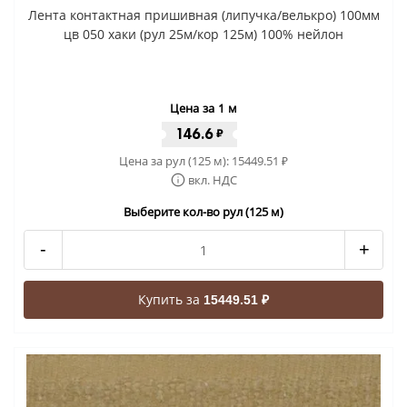
Лента контактная пришивная (липучка/велькро) 100мм
цв 050 хаки (рул 25м/кор 125м) 100% нейлон
Цена за 1 м
146.6
₽
Цена за рул (125 м):
15449.51
₽
вкл. НДС
Выберите кол-во рул (125 м)
-
+
Купить за
15449.51 ₽