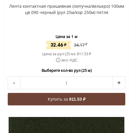
Лента контактная пришивная (липучка/велькро) 100мм
цв 090 черный (рул 25м/кор 250м) петля
Цена за 1 м
32.46
₽
34.17
₽
Цена за рул (25 м):
811.53
₽
вкл. НДС
Выберите кол-во рул (25 м)
-
+
Купить за
811.53 ₽