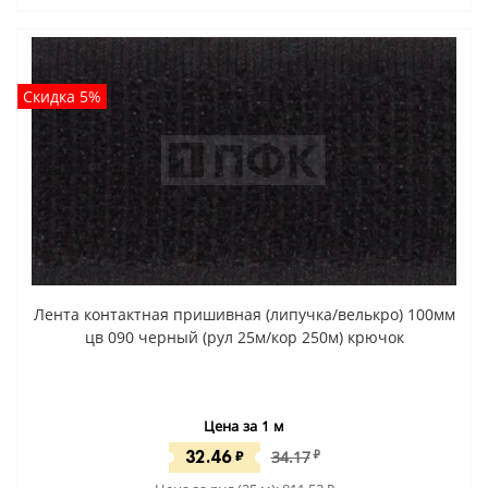
Скидка 5%
Лента контактная пришивная (липучка/велькро) 100мм
цв 090 черный (рул 25м/кор 250м) крючок
Цена за 1 м
32.46
₽
34.17
₽