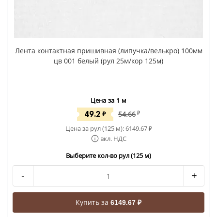
Лента контактная пришивная (липучка/велькро) 100мм
цв 001 белый (рул 25м/кор 125м)
Цена за 1 м
49.2
₽
54.66
₽
Цена за рул (125 м):
6149.67
₽
вкл. НДС
Выберите кол-во рул (125 м)
-
+
Купить за
6149.67 ₽