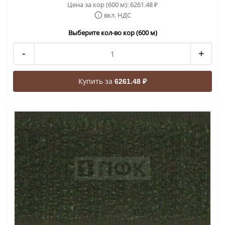
Цена за кор (600 м):
6261.48
₽
вкл. НДС
Выберите кол-во кор (600 м)
-
+
Купить за
6261.48 ₽