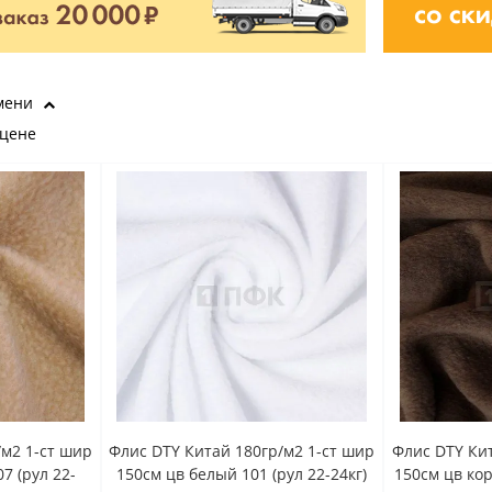
мени
 цене
/м2 1-ст шир
Флис DTY Китай 180гр/м2 1-ст шир
Флис DTY Кит
7 (рул 22-
150см цв белый 101 (рул 22-24кг)
150см цв кор