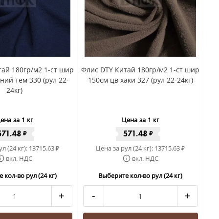
ай 180гр/м2 1-ст шир
Флис DTY Китай 180гр/м2 1-ст шир
ний тем 330 (рул 22-
150см цв хаки 327 (рул 22-24кг)
24кг)
ена за 1 кг
Цена за 1 кг
571.48
571.48
₽
₽
л (24 кг):
13715.63
Цена за рул (24 кг):
13715.63
₽
₽
вкл. НДС
вкл. НДС
 кол-во рул (24 кг)
Выберите кол-во рул (24 кг)
+
-
+