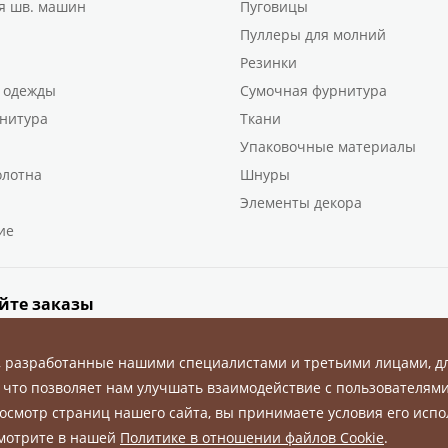
я шв. машин
Пуговицы
Пуллеры для молний
Резинки
 одежды
Сумочная фурнитура
нитура
Ткани
Упаковочные материалы
олотна
Шнуры
Элементы декора
ие
йте заказы
, разработанные нашими специалистами и третьими лицами, д
 что позволяет нам улучшать взаимодействие с пользователями
осмотр страниц нашего сайта, вы принимаете условия его испо
ны.
смотрите в нашей
Политике в отношении файлов Cookie
.