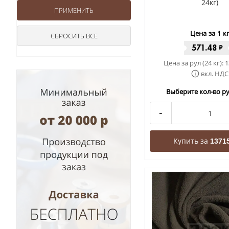
24кг)
Цена за 1 к
571.48
₽
Цена за рул (24 кг):
1
вкл. НДС
Выберите кол-во рул
-
Купить за
13715