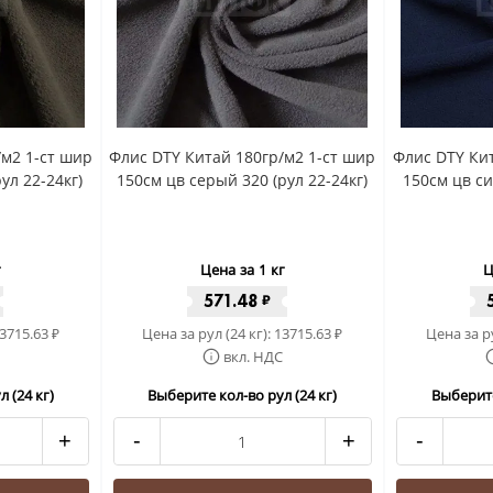
/м2 1-ст шир
Флис DTY Китай 180гр/м2 1-ст шир
Флис DTY Кит
ул 22-24кг)
150см цв серый 320 (рул 22-24кг)
150см цв си
г
Цена за 1 кг
Ц
571.48
₽
3715.63
Цена за рул (24 кг):
13715.63
Цена за ру
₽
₽
вкл. НДС
 (24 кг)
Выберите кол-во рул (24 кг)
Выберите
+
-
+
-