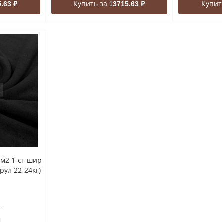
Купить за
Купит
.63 ₽
13715.63 ₽
/м2 1-ст шир
рул 22-24кг)
г