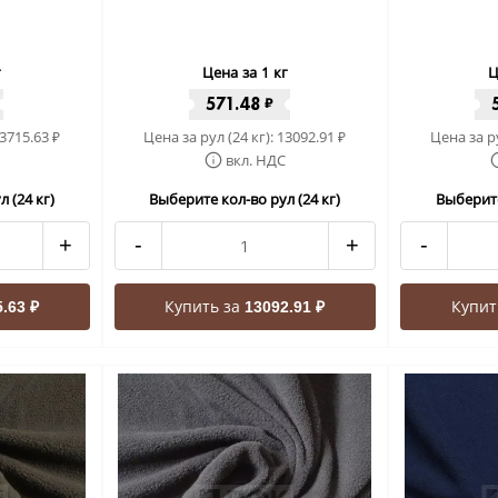
г
Цена за 1 кг
Ц
571.48
₽
3715.63
Цена за рул (24 кг):
13092.91
Цена за ру
₽
₽
вкл. НДС
 (24 кг)
Выберите кол-во рул (24 кг)
Выберите
+
-
+
-
Купить за
Купит
.63 ₽
13092.91 ₽