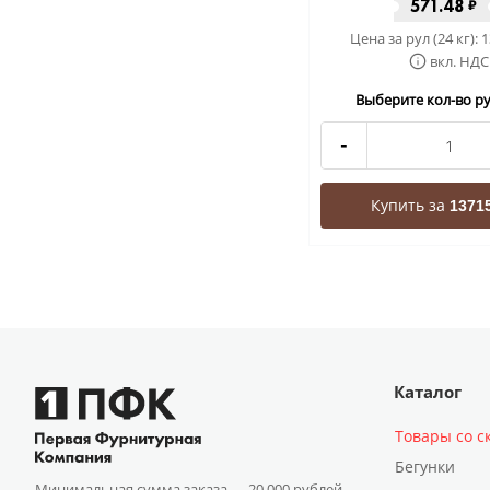
571.48
₽
Цена за рул (24 кг):
1
вкл. НДС
Выберите кол-во рул
-
Купить за
13715
Каталог
Товары со с
Бегунки
Минимальная сумма заказа —
20 000 рублей