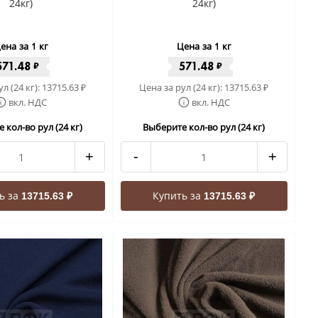
24кг)
24кг)
ена за 1 кг
Цена за 1 кг
571.48
571.48
₽
₽
л (24 кг):
13715.63
Цена за рул (24 кг):
13715.63
₽
₽
вкл. НДС
вкл. НДС
 кол-во рул (24 кг)
Выберите кол-во рул (24 кг)
+
-
+
ь за
Купить за
13715.63 ₽
13715.63 ₽