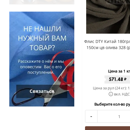
Флис DTY Китай 180гр
150см цв олива 328 (р
Цена за 1 к
571.48
₽
Цена за рул (24 кг):
1
вкл. НДС
Выберите кол-во рул
-