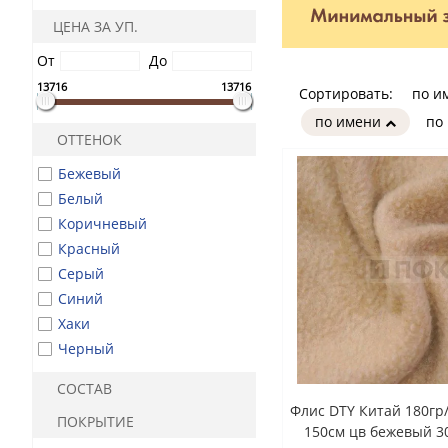
ЦЕНА ЗА УП.
От
До
13716
13716
Сортировать:
по и
по имени
по
ОТТЕНОК
Бежевый
Белый
Коричневый
Красный
Серый
Синий
Хаки
Черный
СОСТАВ
Флис DTY Китай 180гр
ПОКРЫТИЕ
150см цв бежевый 30