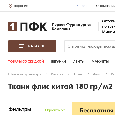
Воронеж
Каталог
О компани
Оптовы
по все
Минима
КАТАЛОГ
ТОВАРЫ СО СКИДКОЙ
БЕГУНКИ
ЛЕНТЫ
МАНЖЕТЫ
Швейная фурнитура
/
Каталог
/
Ткани
/
Флис
/
Ки
Ткани флис китай 180 гр/м2 
Фильтры
Сбросить все