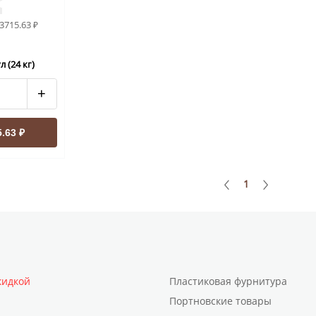
3715.63
₽
 (24 кг)
+
.63 ₽
1
кидкой
Пластиковая фурнитура
Портновские товары