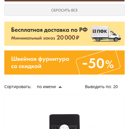
Ушковые
Цепочки шарики с замком
Ткани
Шторные
Шнуры
Элементы декора
Сумочная фурнитура
Сортировать:
по имени
Выводить по:
20