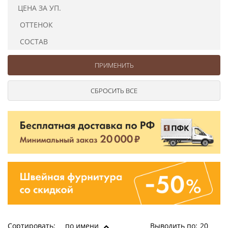
Ушковые
Цепочки шарики с замком
Ткани
ЦЕНА ЗА УП.
Шторные
Шнуры
ОТТЕНОК
Элементы декора
СОСТАВ
Сумочная фурнитура
Сортировать:
по имени
Выводить по:
20