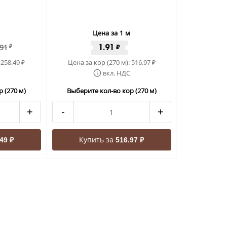
Цена за 1 м
1.91
.91
₽
₽
:
258.49
Цена за кор (270 м):
516.97
₽
₽
вкл. НДС
 (270 м)
Выберите кол-во кор (270 м)
+
-
+
Купить за
49 ₽
516.97 ₽