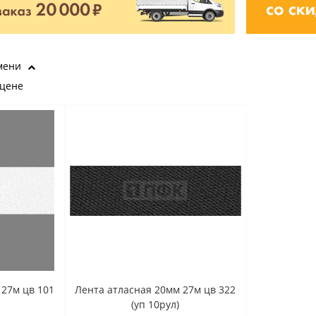
мени
 цене
 27м цв 101
Лента атласная 20мм 27м цв 322
(уп 10рул)