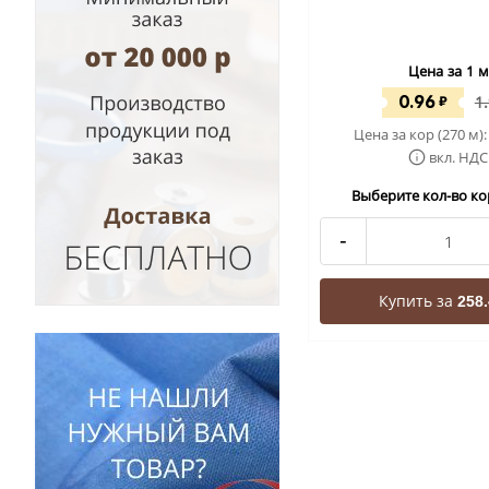
Цена за 1 м
0.96
₽
1
Цена за кор (270 м)
вкл. НДС
Выберите кол-во кор
-
Купить за
258.