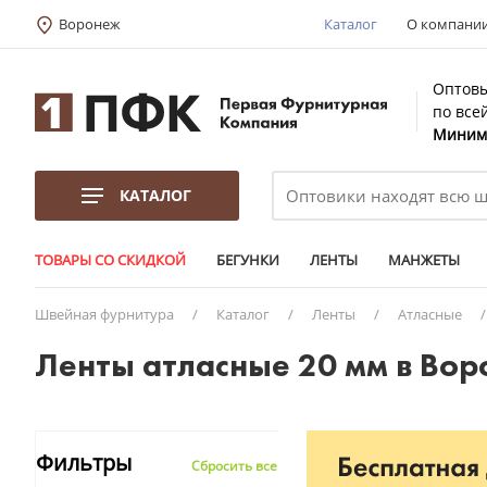
Воронеж
Каталог
О компани
Оптовы
по все
Минима
КАТАЛОГ
ТОВАРЫ СО СКИДКОЙ
БЕГУНКИ
ЛЕНТЫ
МАНЖЕТЫ
Швейная фурнитура
/
Каталог
/
Ленты
/
Атласные
Ленты атласные 20 мм в Во
Фильтры
Сбросить все