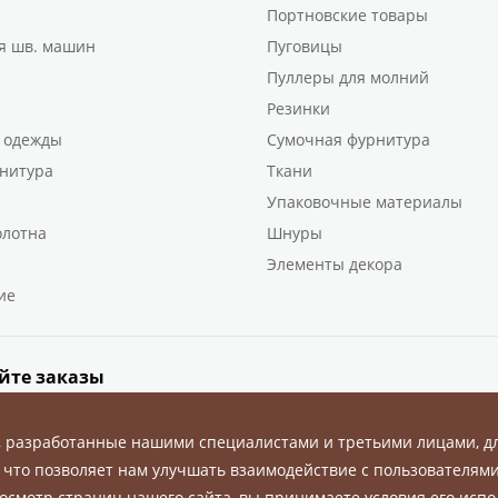
Портновские товары
я шв. машин
Пуговицы
Пуллеры для молний
Резинки
 одежды
Сумочная фурнитура
нитура
Ткани
Упаковочные материалы
олотна
Шнуры
Элементы декора
ие
йте заказы
, разработанные нашими специалистами и третьими лицами, д
 что позволяет нам улучшать взаимодействие с пользователями
осмотр страниц нашего сайта, вы принимаете условия его испо