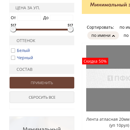
ЦЕНА ЗА УП.
От
До
517
517
Сортировать:
по и
по имени
по
ОТТЕНОК
Белый
Черный
Скидка 50%
СОСТАВ
Лента атласная 20мм
(уп 10рул)