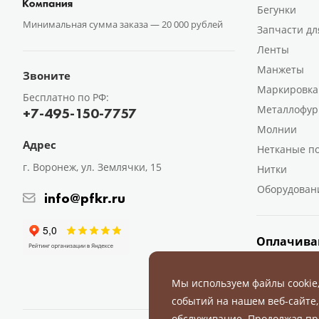
Бегунки
Минимальная сумма заказа —
20 000 рублей
Запчасти дл
Ленты
Манжеты
Звоните
Маркировка
Бесплатно по РФ:
Металлофур
+7-495-150-7757
Молнии
Адрес
Нетканые п
г. Воронеж, ул. Землячки, 15
Нитки
Оборудован
info@pfkr.ru
Оплачива
Мы используем файлы cookie
событий на нашем веб-сайте,
обслуживание. Продолжая пр