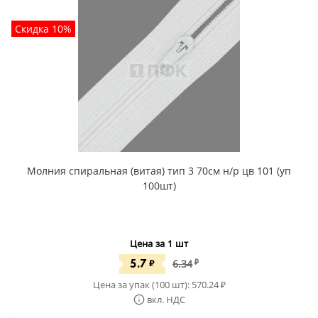
Скидка 10%
Молния спиральная (витая) тип 3 70см н/р цв 101 (уп
100шт)
Цена за 1 шт
5.7
₽
6.34
₽
Цена за упак (100 шт):
570.24
₽
вкл. НДС