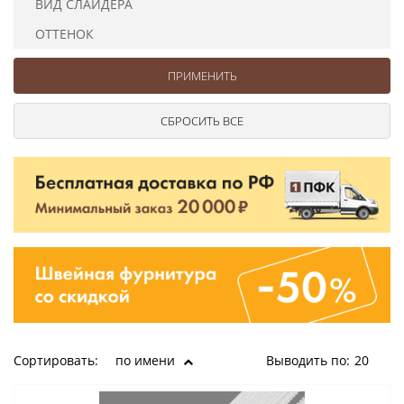
ВИД СЛАЙДЕРА
Ушковые
Цепочки шарики с замком
Ткани
Шторные
Шнуры
ОТТЕНОК
Элементы декора
Сумочная фурнитура
Сортировать:
по имени
Выводить по:
20