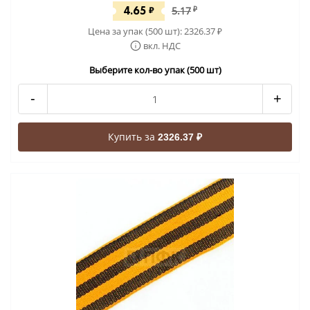
4.65
₽
5.17
₽
Цена за упак (500 шт):
2326.37
₽
вкл. НДС
Выберите кол-во упак (500 шт)
-
+
Купить за
2326.37 ₽