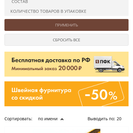
СОСТАВ
Ушковые
Цепочки шарики с замком
Ткани
Шторные
Шнуры
КОЛИЧЕСТВО ТОВАРОВ В УПАКОВКЕ
Элементы декора
Сумочная фурнитура
Сортировать:
по имени
Выводить по:
20