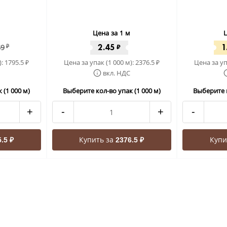
Цена за 1 м
Ц
2.45
1
89
₽
₽
):
1795.5
Цена за упак (1 000 м):
2376.5
Цена за уп
₽
₽
вкл. НДС
 (1 000 м)
Выберите кол-во упак (1 000 м)
Выберите к
+
-
+
-
Купить за
Купи
.5 ₽
2376.5 ₽