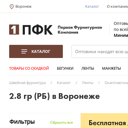
Воронеж
Каталог
О компани
Оптовы
по все
Минима
КАТАЛОГ
ТОВАРЫ СО СКИДКОЙ
БЕГУНКИ
ЛЕНТЫ
МАНЖЕТЫ
Швейная фурнитура
/
Каталог
/
Ленты
/
Окантовочн
2.8 гр (РБ) в Воронеже
Фильтры
Сбросить все