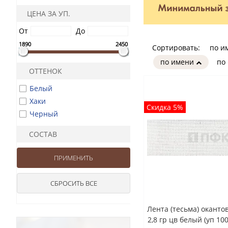
ЦЕНА ЗА УП.
От
До
1890
2450
Сортировать:
по и
по имени
по
ОТТЕНОК
Белый
Хаки
Скидка 5%
Черный
СОСТАВ
Лента (тесьма) окант
2,8 гр цв белый (уп 10