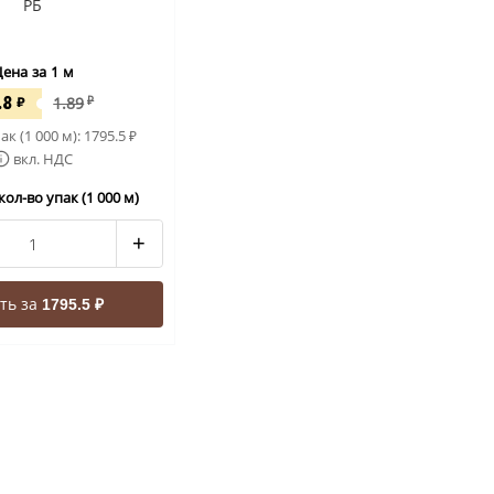
РБ
ена за 1 м
.8
₽
1.89
₽
ак (1 000 м):
1795.5
₽
вкл. НДС
ол-во упак (1 000 м)
+
ть за
1795.5 ₽