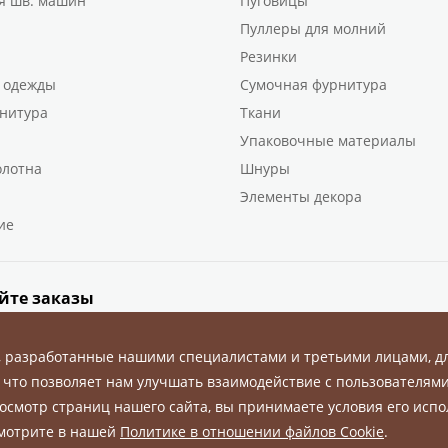
я шв. машин
Пуговицы
Пуллеры для молний
Резинки
 одежды
Сумочная фурнитура
нитура
Ткани
Упаковочные материалы
олотна
Шнуры
Элементы декора
ие
йте заказы
, разработанные нашими специалистами и третьими лицами, д
 что позволяет нам улучшать взаимодействие с пользователями
осмотр страниц нашего сайта, вы принимаете условия его испо
ны.
смотрите в нашей
Политике в отношении файлов Cookie
.